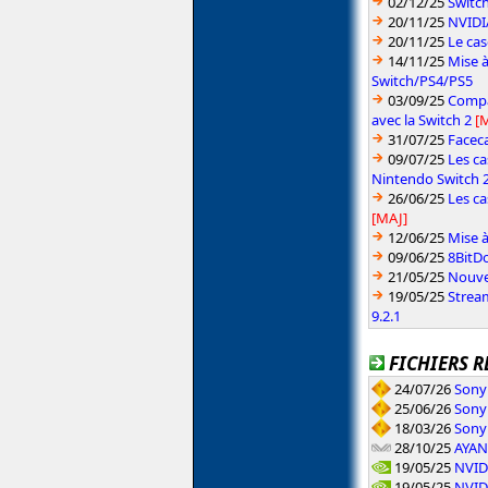
02/12/25
Switc
20/11/25
NVIDI
20/11/25
Le ca
14/11/25
Mise à
Switch/PS4/PS5
03/09/25
Compat
avec la Switch 2
[
31/07/25
Faceca
09/07/25
Les ca
Nintendo Switch 
26/06/25
Les ca
[MAJ]
12/06/25
Mise à
09/06/25
8BitDo
21/05/25
Nouvea
19/05/25
Strea
9.2.1
FICHIERS R
24/07/26
Sony 
25/06/26
Sony 
18/03/26
Sony 
28/10/25
AYAN
19/05/25
NVID
19/05/25
NVID