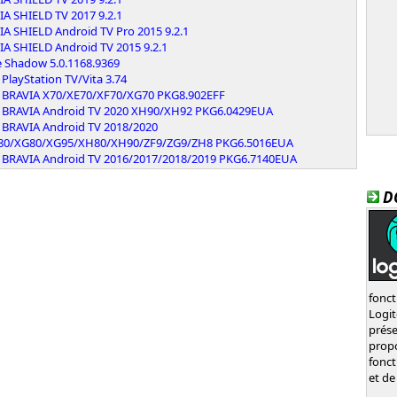
IA SHIELD TV 2017 9.2.1
IA SHIELD Android TV Pro 2015 9.2.1
IA SHIELD Android TV 2015 9.2.1
e Shadow 5.0.1168.9369
PlayStation TV/Vita 3.74
 BRAVIA X70/XE70/XF70/XG70 PKG8.902EFF
 BRAVIA Android TV 2020 XH90/XH92 PKG6.0429EUA
 BRAVIA Android TV 2018/2020
80/XG80/XG95/XH80/XH90/ZF9/ZG9/ZH8 PKG6.5016EUA
 BRAVIA Android TV 2016/2017/2018/2019 PKG6.7140EUA
D
fonct
Logi
prés
prop
fonct
et de