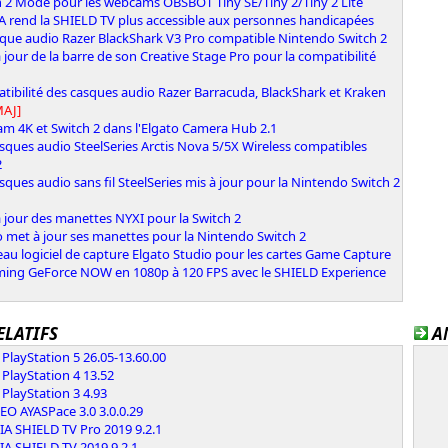
h 2 Mode pour les webcams OBSBOT Tiny SE/Tiny 2/Tiny 2 Lite
A rend la SHIELD TV plus accessible aux personnes handicapées
sque audio Razer BlackShark V3 Pro compatible Nintendo Switch 2
 jour de la barre de son Creative Stage Pro pour la compatibilité
ibilité des casques audio Razer Barracuda, BlackShark et Kraken
MAJ]
m 4K et Switch 2 dans l'Elgato Camera Hub 2.1
sques audio SteelSeries Arctis Nova 5/5X Wireless compatibles
2
sques audio sans fil SteelSeries mis à jour pour la Nintendo Switch 2
 jour des manettes NYXI pour la Switch 2
 met à jour ses manettes pour la Nintendo Switch 2
u logiciel de capture Elgato Studio pour les cartes Game Capture
ming GeForce NOW en 1080p à 120 FPS avec le SHIELD Experience
ELATIFS
A
PlayStation 5 26.05-13.60.00
PlayStation 4 13.52
PlayStation 3 4.93
EO AYASPace 3.0 3.0.0.29
IA SHIELD TV Pro 2019 9.2.1
IA SHIELD TV 2019 9.2.1