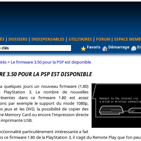
ÉS
|
DOSSIERS
|
INDISPENSABLES
|
UTILITAIRES
|
FORUM
|
ESPACE MEMB
Favoris
Démarrage
E
ités
>
Le firmware 3.50 pour la PSP est disponible
E 3.50 POUR LA PSP EST DISPONIBLE
y a quelques jours un nouveau firmware (1.80)
e PlayStation 3. Le nombre de nouvelles
présentes dans ce firmware 1.80 est assez
itons par exemple le support du mode 1080p,
es jeux et les DVD, la possibilité de copier des
e Memory Card ou encore l'impression directe
 imprimante USB.
ctionnalité particulièrement intéressante a fait
s ce firmware 1.80 de la PlayStation 3, il s'agit du Remote Play que l'on peu