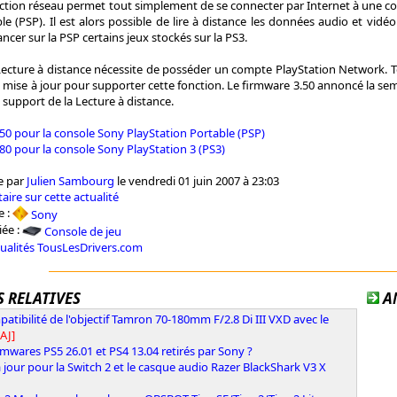
ction réseau permet tout simplement de se connecter par Internet à une co
le (PSP). Il est alors possible de lire à distance les données audio et vidéo
ancer sur la PSP certains jeux stockés sur la PS3.
a Lecture à distance nécessite de posséder un compte PlayStation Network. 
e mise à jour pour supporter cette fonction. Le firmware 3.50 annoncé la semai
 support de la Lecture à distance.
50 pour la console Sony PlayStation Portable (PSP)
80 pour la console Sony PlayStation 3 (PS3)
e par
Julien Sambourg
le vendredi 01 juin 2007 à 23:03
aire sur cette actualité
e :
Sony
iée :
Console de jeu
tualités TousLesDrivers.com
 RELATIVES
A
atibilité de l'objectif Tamron 70-180mm F/2.8 Di III VXD avec le
AJ]
rmwares PS5 26.01 et PS4 13.04 retirés par Sony ?
 jour pour la Switch 2 et le casque audio Razer BlackShark V3 X