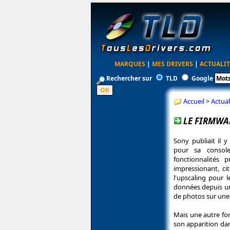
MARQUES
|
MES DRIVERS
|
ACTUALIT
Rechercher sur
TLD
Google
Accueil
>
Actual
LE FIRMWAR
Sony publiait il 
pour sa consol
fonctionnalités 
impressionant, c
l'upscaling pour l
données depuis un
de photos sur une
Mais une autre fon
son apparition dan