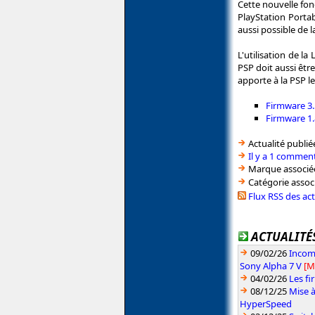
Cette nouvelle fon
PlayStation Portab
aussi possible de l
L'utilisation de l
PSP doit aussi êtr
apporte à la PSP le
Firmware 3.
Firmware 1.
Actualité publié
Il y a 1 comment
Marque associé
Catégorie assoc
Flux RSS des ac
ACTUALITÉS
09/02/26
Incomp
Sony Alpha 7 V
[M
04/02/26
Les fi
08/12/25
Mise à
HyperSpeed