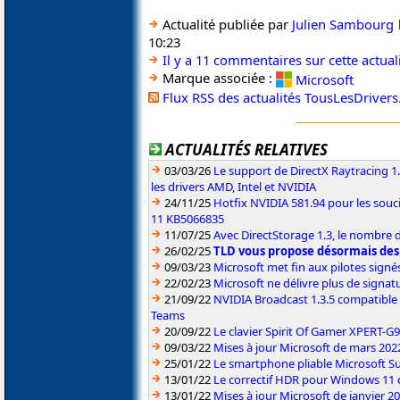
Actualité publiée par
Julien Sambourg
10:23
Il y a 11 commentaires sur cette actual
Marque associée :
Microsoft
Flux RSS des actualités TousLesDriver
ACTUALITÉS RELATIVES
03/03/26
Le support de DirectX Raytracing 1.
les drivers AMD, Intel et NVIDIA
24/11/25
Hotfix NVIDIA 581.94 pour les sou
11 KB5066835
11/07/25
Avec DirectStorage 1.3, le nombre 
26/02/25
TLD vous propose désormais des
09/03/23
Microsoft met fin aux pilotes sign
22/02/23
Microsoft ne délivre plus de signa
21/09/22
NVIDIA Broadcast 1.3.5 compatible 
Teams
20/09/22
Le clavier Spirit Of Gamer XPERT-G
09/03/22
Mises à jour Microsoft de mars 202
25/01/22
Le smartphone pliable Microsoft S
13/01/22
Le correctif HDR pour Windows 11 d
13/01/22
Mises à jour Microsoft de janvier 2