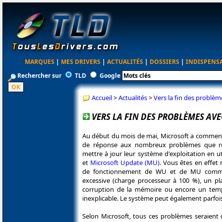
MARQUES
|
MES DRIVERS
|
ACTUALITÉS
|
DOSSIERS
|
INDISPENS
Rechercher sur
TLD
Google
Accueil
>
Actualités
>
Vers la fin des probl
VERS LA FIN DES PROBLÈMES A
Au début du mois de mai, Microsoft a commen
de réponse aux nombreux problèmes que re
mettre à jour leur système d'exploitation en uti
et
Microsoft Update (MU)
. Vous êtes en effe
de fonctionnement de WU et de MU comm
excessive (charge processeur à 100 %), un p
corruption de la mémoire ou encore un tem
inexplicable. Le système peut également parfo
Selon Microsoft, tous ces problèmes seraient 