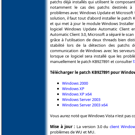
patchs déjà installés qui utilisent le composant
notamment le cas des patchs destinés à M
problèmes avec Windows Update et Microsoft 
solution, il faut tout d'abord installer le patc
et qui met à jour le module Windows Installer 3.
logiciel Windows Update Automatic Client 
Automatic Client 3.0, Microsoft a séparé le scan 
grâce à l'utilisation de deux threads bien dist
stabilité lors de la détection des patchs d
communication de Windows avec les serveurs d
lorsque ce logiciel sera installé que les prob
manuellement le patch KB927891 et consulter
l
Télécharger le patch KB927891 pour Windows
Windows 2000
Windows XP
Windows XP x64
Windows Server 2003
Windows Server 2003 x64
Vous aurez noté que Windows Vista n'est pas c
Mise à jour :
La version 3.0 du
client Windo
problèmes de WU et MU.