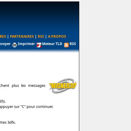
RES
|
PARTENAIRES
|
RSS
|
A PROPOS
nvoyer
Imprimer
Moteur TLD
RSS
ichent plus les messages
95).
appuyer sur "C" pour continuer.
tes 3dfx.