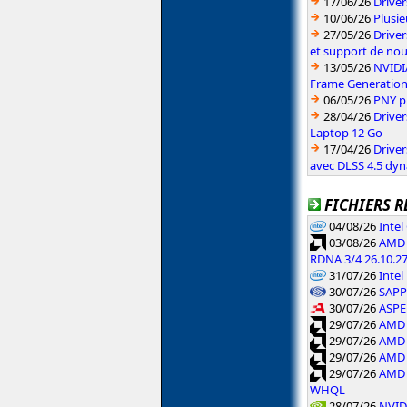
17/06/26
Drive
10/06/26
Plusie
27/05/26
Driver
et support de no
13/05/26
NVIDI
Frame Generatio
06/05/26
PNY p
28/04/26
Drive
Laptop 12 Go
17/04/26
Drive
avec DLSS 4.5 dy
FICHIERS R
04/08/26
Inte
03/08/26
AMD 
RDNA 3/4 26.10.2
31/07/26
Intel
30/07/26
SAPPH
30/07/26
ASPE
29/07/26
AMD 
29/07/26
AMD 
29/07/26
AMD 
29/07/26
AMD 
WHQL
28/07/26
NVID