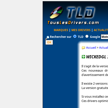
MARQUES
|
MES DRIVERS
|
ACTUALIT
Rechercher sur
TLD
Google
Accueil
>
Actual
WICKEDGL 
Il s'agit de la ver
Ces nouveaux dri
d'avertissement de
Il existe 2 versio
La version gratuit
Si vous installez ce
Ces drivers optimi