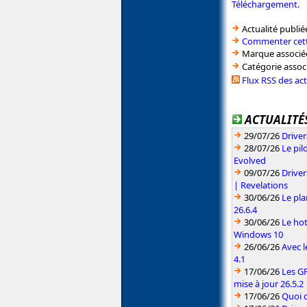
Téléchargement
.
Actualité publié
Commenter cett
Marque associé
Catégorie assoc
Flux RSS des ac
ACTUALITÉS
29/07/26
Driver
28/07/26
Le pil
Evolved
09/07/26
Drive
| Revelations
30/06/26
Le pla
26.6.4
30/06/26
Le hot
Windows 10
26/06/26
Avec l
4.1
17/06/26
Les G
mise à jour 26.5.2
17/06/26
Quoi d