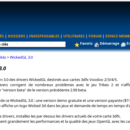
ÉS
|
DOSSIERS
|
INDISPENSABLES
|
UTILITAIRES
|
FORUM
|
ESPACE MEMB
Favoris
Démarrage
E
ités
>
WickedGL 3.0
3.0
sion 3.0 des drivers WickedGL destinés aux cartes 3dfx Voodoo 2/3/4/5.
vers corrigent de nombreux problèmes avec le jeu Tribes 2 et n'aff
 "version beta" de le version précédente 2.99 beta.
ns de ce WickedGL 3.0 : une version demo gratuite et une version payante ($7.
e affiche un logo Wicked 3d dans les jeux et demande de temps en temps d'
s drivers, installez-les par dessus les drivers actuels de votre carte 3dfx.
sent grandement les performances et la qualité des jeux OpenGL avec les car