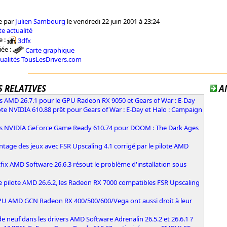
e par
Julien Sambourg
le vendredi 22 juin 2001 à 23:24
e actualité
e :
3dfx
iée :
Carte graphique
tualités TousLesDrivers.com
 RELATIVES
A
s AMD 26.7.1 pour le GPU Radeon RX 9050 et Gears of War : E-Day
ote NVIDIA 610.88 prêt pour Gears of War : E-Day et Halo : Campaign
rs NVIDIA GeForce Game Ready 610.74 pour DOOM : The Dark Ages
ntage des jeux avec FSR Upscaling 4.1 corrigé par le pilote AMD
fix AMD Software 26.6.3 résout le problème d'installation sous
e pilote AMD 26.6.2, les Radeon RX 7000 compatibles FSR Upscaling
PU AMD GCN Radeon RX 400/500/600/Vega ont aussi droit à leur
e neuf dans les drivers AMD Software Adrenalin 26.5.2 et 26.6.1 ?