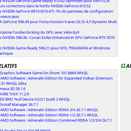
rs NVIDIA GeForce Game Ready 610.62 optimisés pour EMPULSE
urs corrections dans le hotfix NVIDIA GeForce 610.52
s NVIDIA GeForce R610 (610.47) : fin du panneau de configuration
uveaux jeux
A GeForce 596.49 pour Forza Horizon 6 avec DLSS 4.5 Dynamic Multi
n
ropose l'underclocking du GPU avec VelocityX
rs NVIDIA 596.36 : Conan Exiles Enhanced et GPU GeForce RTX 5070
rs NVIDIA Game Ready 596.21 pour NTE, PRAGMATA et Windrose
namique
ELATIFS
A
l Graphics Software Game On Driver 101.8864 WHQL
AMD Software : Adrenalin Edition for Expanded Vulkan Extension
7.01 WHQL bêta
 mesa 3D 26.1.6
IRE TriXX 11.2.0
ED BMC Null Device 0.0.0.1 build 2 WHQL
Install Manager 26.7.1
AMD Software : Adrenalin Edition RDNA 3/4 26.7.1 WHQL
AMD Software : Adrenalin Edition RDNA 1/2 26.7.1 WHQL
AMD Software : Adrenalin Edition Combined RDNA 1/2/3/4 26.7.1
IA Studio Driver 610.88 WHQL