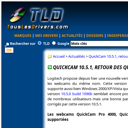
MARQUES
|
MES DRIVERS
|
ACTUALITÉS
|
DOSSIERS
|
INDISPENS
Rechercher sur
TLD
Google
Accueil
>
Actualités
>
QuickCam 10.5.1, reto
QUICKCAM 10.5.1, RETOUR DES 
Logitech propose depuis hier une nouvelle ver
les webcams du même nom. Cette version e
supporte aussi bien Windows 2000/XP/Vista qu
version
10.5.0 build 1096b
semblait encore po
de nombreux utilisateurs mais une bonne pa
corrigés par cette version 10.5.1.
Les webcams QuickCam Pro 4000, Quic
supportées