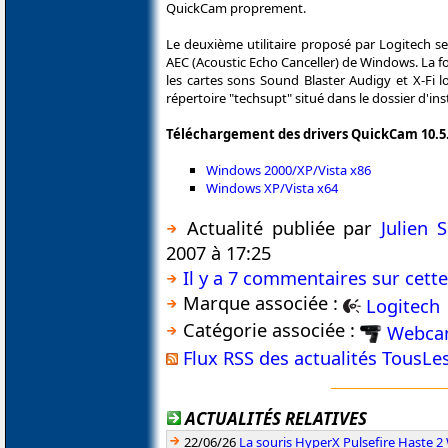
QuickCam proprement.
Le deuxième utilitaire proposé par Logitech
AEC (Acoustic Echo Canceller) de Windows. La 
les cartes sons Sound Blaster Audigy et X-Fi l
répertoire "techsupt" situé dans le dossier d'inst
Téléchargement des drivers QuickCam 10.5
Windows 2000/XP/Vista x86
Windows XP/Vista x64
Actualité publiée par
Julien
2007 à 17:25
Il y a 7 commentaires sur cette
Marque associée :
Logitech
Catégorie associée :
Webc
Flux RSS des actualités TousL
ACTUALITÉS RELATIVES
22/06/26
La souris HyperX Pulsefire Haste 2 