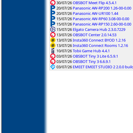
30/07/26
OBSBOT Meet Flip 4.5.4.1
20/07/26
Panasonic AW-RP200 1.26-00-0.00
20/07/26
Panasonic AW-UR100 1.44
15/07/26
Panasonic AW-RP60 3.08-00-0.00
15/07/26
Panasonic AW-RP150 2.60-00-0.00
15/07/26
Elgato Camera Hub 2.3.0.7229
13/07/26
OBSBOT Center 2.0.14.53
13/07/26
Insta360 Connect BYOD 1.2.16
13/07/26
Insta360 Connect Rooms 1.2.16
10/07/26
Tobii Game Hub 4.4.1
03/07/26
OBSBOT Tiny 3 Lite 6.5.9.1
03/07/26
OBSBOT Tiny 3 6.6.9.1
03/07/26
EMEET EMEET STUDIO 2 2.0.0 build