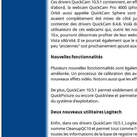
Ces drivers QuickCam 10.5.1 contiennent, en ef
d'abord, la webcam QuickCam Pro 4000 (pho
Orbit aussi appelée QuickCam Sphere sont 
avaient complètement été mises de côté jus
contenter des drivers QuickCam 8.4.8. Voilà 
utilisateurs de ces webcams qui, outre les 
10.x, pourront désormais profiter de leur w
Vista x86/x64. Il se pourrait également que l
peu "anciennes" soit prochainement ajouté aux
Nouvelles fonctionnalités
Plusieurs nouvelles fonctionnalités sont égal
améliorée. Un processus de calibration des a
nouveaux effets vidéo. Notons aussi que les ef
De plus, QuickCam 10.5.1 permet visiblement 
QuickPicture ou encore QuickView et permetten
du système d'exploitation.
Deux nouveaux utilitaires Logitech
Enfin, dans ces drivers QuickCam 10.5.1, Logit
nomme CleanupQC10 et permet tout comme l'uti
toutes les informations de la base de registre rel