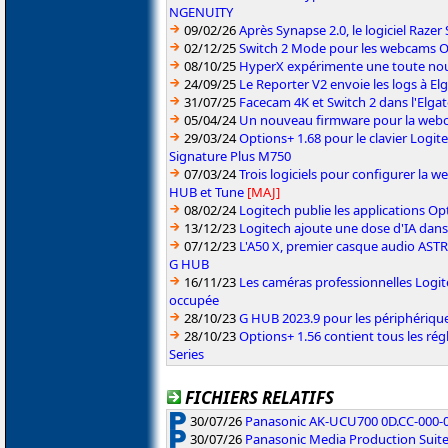
NGENUITY
09/02/26
Après Synapse 2.0, le logiciel Razer
02/12/25
Switch 2 Mode pour les webcams OB
08/10/25
HyperX expérimente une toute nou
24/09/25
Le Reporter V2 envoie les logs à E
31/07/25
Facecam 4K et Switch 2 dans l'Elg
05/04/24
Un nouveau firmware pour la web
29/03/24
Options+ 1.68 pour le clavier Logite
Signature Plus M750
07/03/24
Trois logiciels pour configurer la 
HUB et Tune
[MAJ]
08/02/24
Logitech publie les applications Op
13/12/23
Logitech ajoute une dose d'IA dans
07/12/23
L'A50 X, premier casque audio ASTR
G HUB
16/11/23
Les caméras professionnelles Logite
occupée
28/10/23
G HUB 2023.9 pour les périphérique
28/10/23
Options+ 1.56 contient tous les ré
Series
FICHIERS RELATIFS
30/07/26
Panasonic AK-UCU700 0D.CC-000-01
30/07/26
Panasonic Media Production Suite