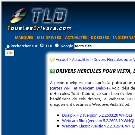
MARQUES
|
MES DRIVERS
|
ACTUALITÉS
|
DOSSIERS
|
INDISPENS
Rechercher sur
TLD
Google
Accueil
>
Actualités
>
Drivers Hercules pour Vi
DRIVERS HERCULES POUR VISTA, 
A peine quelques jours après la publication
(
cartes Wi-Fi et Webcam Deluxe
), voici déjà 
d'Hercules. Tout d'abord, ce sont bien évide
bénéficient de tels drivers, la Webcam Delux
uniquement destinés à Windows Vista 32 bit.
Dualpix HD (version 5.2.2603.20 WHQL)
Webcam Blog (version 5.2.2603.19 WHQL
Webcam Classic (version 2.2.0.2616 WHQ