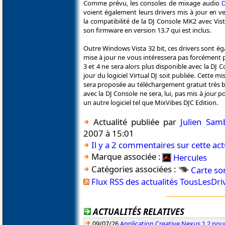
Comme prévu, les consoles de mixage audio
D
voient également leurs drivers mis à jour en v
la compatibilité de la DJ Console MK2 avec Vis
son firmware en version 13.7 qui est inclus.
Outre Windows Vista 32 bit, ces drivers sont 
mise à jour ne vous intéressera pas forcément p
3 et 4 ne sera alors plus disponible avec la DJ
jour du logiciel Virtual DJ soit publiée. Cette m
sera proposée au téléchargement gratuit très bie
avec la DJ Console ne sera, lui, pas mis à jour 
un autre logiciel tel que MixVibes DJC Edition.
Actualité publiée par
Julien Sam
2007 à 15:01
Il y a 2 commentaires sur cette act
Marque associée :
Hercules
Catégories associées :
Carte so
Flux RSS des actualités TousLesDr
ACTUALITÉS RELATIVES
09/07/26
Application Creative Nexus 1.2 pour