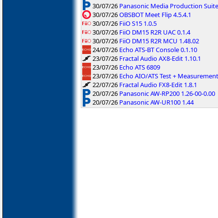
30/07/26
Panasonic Media Production Suite
30/07/26
OBSBOT Meet Flip 4.5.4.1
30/07/26
FiiO S15 1.0.5
30/07/26
FiiO DM15 R2R UAC 0.1.4
30/07/26
FiiO DM15 R2R MCU 1.48.02
24/07/26
Echo ATS-BT Console 0.1.10
23/07/26
Fractal Audio AX8-Edit 1.10.1
23/07/26
Echo ATS 6809
23/07/26
Echo AIO/ATS Test + Measuremen
22/07/26
Fractal Audio FX8-Edit 1.8.1
20/07/26
Panasonic AW-RP200 1.26-00-0.00
20/07/26
Panasonic AW-UR100 1.44