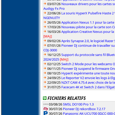
03/07/26
Nouveaux drivers pour les cartes s
Audigy Fx Pro
22/06/26
La souris HyperX Pulsefire Haste 2 
NGENUITY
26/05/26
Application Nexus 1.1 pour la carte
17/03/26
Nouveau pilote pour la carte son C
16/03/26
Application Creative Nexus pour la
[MAJ]
09/02/26
Après Synapse 2.0, le logiciel Razer
07/01/26
Pioneer DJ continue de travailler su
CDJ-3000
16/12/25
Support du protocole sans fil Blue
2024/2025
[MAJ]
02/12/25
Switch 2 Mode pour les webcams OB
06/11/25
Pioneer DJ suspend le firmware One
08/10/25
HyperX expérimente une toute nou
24/09/25
Le Reporter V2 envoie les logs à E
22/09/25
NZXT CAM 4.75.4 avec choix de la 
31/07/25
Facecam 4K et Switch 2 dans l'Elg
FICHIERS RELATIFS
03/08/26
SMSL DO100 Pro 1.3
30/07/26
Pioneer DJ rekordbox 7.2.17
30/07/26
Panasonic AK-UCU700 0D.CC-000-01