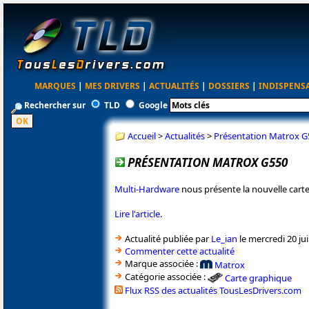
MARQUES
|
MES DRIVERS
|
ACTUALITÉS
|
DOSSIERS
|
INDISPENS
Rechercher sur
TLD
Google
Accueil
>
Actualités
>
Présentation Matrox G
PRÉSENTATION MATROX G550
Multi-Hardware
nous présente la nouvelle cart
Lire l'article
.
Actualité publiée par
Le_ian
le mercredi 20 ju
Commenter cette actualité
Marque associée :
Matrox
Catégorie associée :
Carte graphique
Flux RSS des actualités TousLesDrivers.com