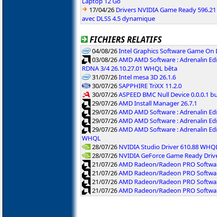
Laptop 12 Go
17/04/26
Drivers NVIDIA Game Ready 596.2
avec DLSS 4.5 dynamique
FICHIERS RELATIFS
04/08/26
Intel Graphics Software Game On
03/08/26
AMD AMD Software : Adrenalin Edi
RDNA 3/4 26.10.27.01 WHQL bêta
31/07/26
Intel mesa 3D 26.1.6
30/07/26
SAPPHIRE TriXX 11.2.0
30/07/26
ASPEED BMC Null Device 0.0.0.1 b
29/07/26
AMD Install Manager 26.7.1
29/07/26
AMD AMD Software : Adrenalin Ed
29/07/26
AMD AMD Software : Adrenalin Ed
29/07/26
AMD AMD Software : Adrenalin Ed
WHQL
28/07/26
NVIDIA Studio Driver 610.88 WHQ
28/07/26
NVIDIA GeForce Game Ready Driv
21/07/26
AMD Radeon/Radeon PRO Software
21/07/26
AMD Radeon/Radeon PRO Software
21/07/26
AMD Radeon/Radeon PRO Softwar
21/07/26
AMD Radeon/Radeon PRO Software