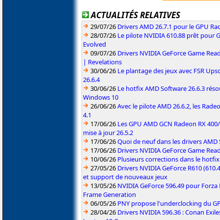
ACTUALITÉS RELATIVES
29/07/26
Drivers AMD 26.7.1 pour le GPU Rad
28/07/26
Le pilote NVIDIA 610.88 prêt pour 
Evolved
09/07/26
Drivers NVIDIA GeForce Game Read
| Revelations
30/06/26
Le plantage des jeux avec FSR Upsca
26.6.4
30/06/26
Le hotfix AMD Software 26.6.3 résou
Windows 10
26/06/26
Avec le pilote AMD 26.6.2, les Rad
4.1
17/06/26
Les GPU AMD GCN Radeon RX 400/50
mise à jour 26.5.2
17/06/26
Quoi de neuf dans les drivers AMD S
17/06/26
Drivers NVIDIA GeForce Game Rea
10/06/26
Plusieurs corrections dans le hotf
27/05/26
Drivers NVIDIA GeForce R610 (610.4
et support de nouveaux jeux
13/05/26
NVIDIA GeForce 596.49 pour Forza 
Frame Generation
06/05/26
PNY propose l'underclocking du GP
28/04/26
Drivers NVIDIA 596.36 : Conan Exi