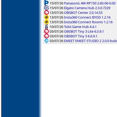
15/07/26
Panasonic AW-RP150 2.60-00-0.00
15/07/26
Elgato Camera Hub 2.3.0.7229
13/07/26
OBSBOT Center 2.0.14.53
13/07/26
Insta360 Connect BYOD 1.2.16
13/07/26
Insta360 Connect Rooms 1.2.16
10/07/26
Tobii Game Hub 4.4.1
03/07/26
OBSBOT Tiny 3 Lite 6.5.9.1
03/07/26
OBSBOT Tiny 3 6.6.9.1
03/07/26
EMEET EMEET STUDIO 2 2.0.0 build