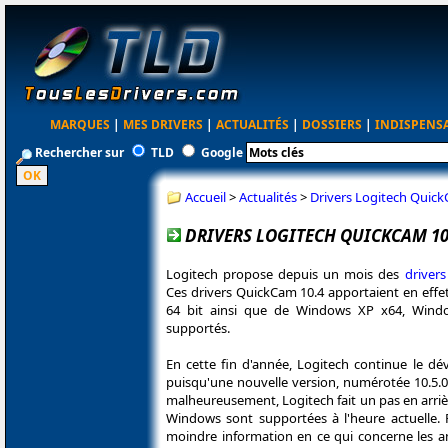
MARQUES
|
MES DRIVERS
|
ACTUALITÉS
|
DOSSIERS
|
INDISPENS
Rechercher sur
TLD
Google
Accueil
>
Actualités
>
Drivers Logitech Quick
DRIVERS LOGITECH QUICKCAM 10.
Logitech propose depuis un mois des
driver
Ces drivers QuickCam 10.4 apportaient en effet
64 bit ainsi que de Windows XP x64, Windo
supportés.
En cette fin d'année, Logitech continue le 
puisqu'une nouvelle version, numérotée 10.5.0 
malheureusement, Logitech fait un pas en arrièr
Windows sont supportées à l'heure actuelle. P
moindre information en ce qui concerne les am