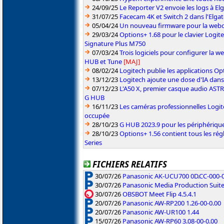
24/09/25
Le Reporter V2 envoie les logs à E
31/07/25
Facecam 4K et Switch 2 dans l'Elg
05/04/24
Un nouveau firmware pour la web
29/03/24
Options+ 1.68 pour le clavier Logite
Signature Plus M750
07/03/24
Trois logiciels pour configurer la 
HUB et Tune
[MAJ]
08/02/24
Logitech publie les applications Op
13/12/23
Logitech ajoute une dose d'IA dans
07/12/23
L'A50 X, premier casque audio ASTR
G HUB
16/11/23
Les caméras professionnelles Logite
occupée
28/10/23
G HUB 2023.9 pour les périphérique
28/10/23
Options+ 1.56 contient tous les ré
Series
FICHIERS RELATIFS
30/07/26
Panasonic AK-UCU700 0D.CC-000-01
30/07/26
Panasonic Media Production Suite
30/07/26
OBSBOT Meet Flip 4.5.4.1
20/07/26
Panasonic AW-RP200 1.26-00-0.00
20/07/26
Panasonic AW-UR100 1.44
15/07/26
Panasonic AW-RP60 3.08-00-0.00