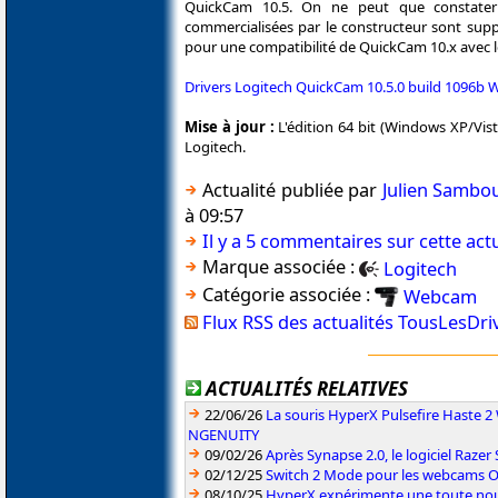
QuickCam 10.5. On ne peut que constater
commercialisées par le constructeur sont suppo
pour une compatibilité de QuickCam 10.x avec l
Drivers Logitech QuickCam 10.5.0 build 1096b
Mise à jour :
L'édition 64 bit (Windows XP/Vist
Logitech.
Actualité publiée par
Julien Sambo
à 09:57
Il y a 5 commentaires sur cette actu
Marque associée :
Logitech
Catégorie associée :
Webcam
Flux RSS des actualités TousLesDr
ACTUALITÉS RELATIVES
22/06/26
La souris HyperX Pulsefire Haste 2 
NGENUITY
09/02/26
Après Synapse 2.0, le logiciel Razer
02/12/25
Switch 2 Mode pour les webcams OB
08/10/25
HyperX expérimente une toute nou