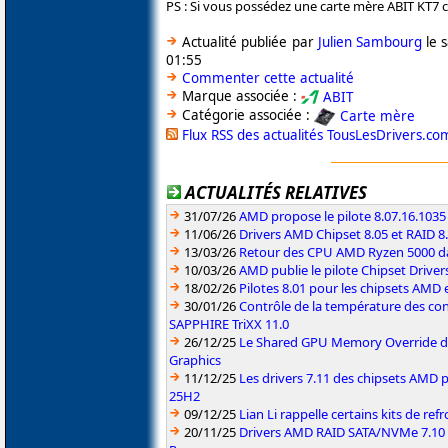
PS : Si vous possédez une carte mère ABIT KT7 cl
Actualité publiée par
Julien Sambourg
le 
01:55
Commenter cette actualité
Marque associée :
ABIT
Catégorie associée :
Carte mère
Flux RSS des actualités TousLesDrivers.co
ACTUALITÉS RELATIVES
31/07/26
AMD propose le pilote 8.07.16.1035
11/06/26
Drivers AMD Chipset 8.05 et RAID 8
13/03/26
Retour des CPU AMD Ryzen 5000 da
10/03/26
AMD publie le pilote Chipset Driver
18/02/26
Pilotes 8.01 pour les chipsets AMD
30/01/26
Contrôle de la température des co
SAPPHIRE TriXX 11.0
26/12/25
Le Shared GPU Memory Override déb
Graphics
11/12/25
Les drivers 7.11 des chipsets AMD
25H2
09/12/25
Lian Li rappelle certains kits de re
20/11/25
Drivers AMD RAID SATA/NVMe 7.10 p