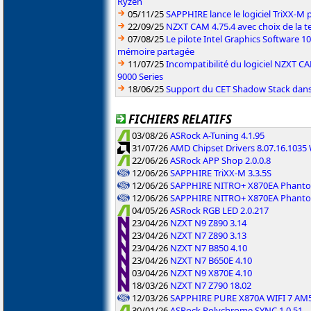
Ryzen
05/11/25
SAPPHIRE lance le logiciel TriXX-M
22/09/25
NZXT CAM 4.75.4 avec choix de la 
07/08/25
Le pilote Intel Graphics Software 101
mémoire partagée
11/07/25
Incompatibilité du logiciel NZXT 
9000 Series
18/06/25
Support du CET Shadow Stack dans 
FICHIERS RELATIFS
03/08/26
ASRock A-Tuning 4.1.95
31/07/26
AMD Chipset Drivers 8.07.16.103
22/06/26
ASRock APP Shop 2.0.0.8
12/06/26
SAPPHIRE TriXX-M 3.3.5S
12/06/26
SAPPHIRE NITRO+ X870EA Phanto
12/06/26
SAPPHIRE NITRO+ X870EA Phanto
04/05/26
ASRock RGB LED 2.0.217
23/04/26
NZXT N9 Z890 3.14
23/04/26
NZXT N7 Z890 3.13
23/04/26
NZXT N7 B850 4.10
23/04/26
NZXT N7 B650E 4.10
03/04/26
NZXT N9 X870E 4.10
18/03/26
NZXT N7 Z790 18.02
12/03/26
SAPPHIRE PURE X870A WIFI 7 AM
30/01/26
ASRock Polychrome SYNC 1.0.51