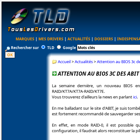
MARQUES
|
MES DRIVERS
|
ACTUALITÉS
|
DOSSIERS
|
INDISPENS
Rechercher sur
TLD
Google
Accueil
>
Actualités
>
Attention au BIOS 3c d
ATTENTION AU BIOS 3C DES ABIT
La semaine dernière, un nouveau BIOS en 
RAID/KT7A/KT7A-RAID/KT7E.
Vous trouverez d'ailleurs la news en parlant
ici
.
En me balladant sur le site d'ABIT, je suis tombé
est fortement recommandé de sauvegarder ses 
En effet, en mode RAID-0, il est possible q
configuration, il faudrait alors reconstituer la 