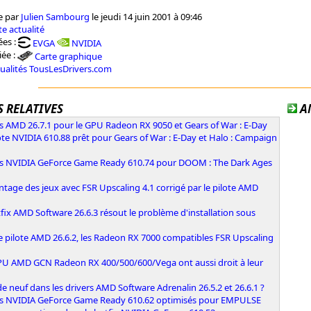
e par
Julien Sambourg
le jeudi 14 juin 2001 à 09:46
e actualité
es :
EVGA
NVIDIA
iée :
Carte graphique
tualités TousLesDrivers.com
 RELATIVES
A
s AMD 26.7.1 pour le GPU Radeon RX 9050 et Gears of War : E-Day
ote NVIDIA 610.88 prêt pour Gears of War : E-Day et Halo : Campaign
rs NVIDIA GeForce Game Ready 610.74 pour DOOM : The Dark Ages
ntage des jeux avec FSR Upscaling 4.1 corrigé par le pilote AMD
fix AMD Software 26.6.3 résout le problème d'installation sous
e pilote AMD 26.6.2, les Radeon RX 7000 compatibles FSR Upscaling
PU AMD GCN Radeon RX 400/500/600/Vega ont aussi droit à leur
e neuf dans les drivers AMD Software Adrenalin 26.5.2 et 26.6.1 ?
rs NVIDIA GeForce Game Ready 610.62 optimisés pour EMPULSE