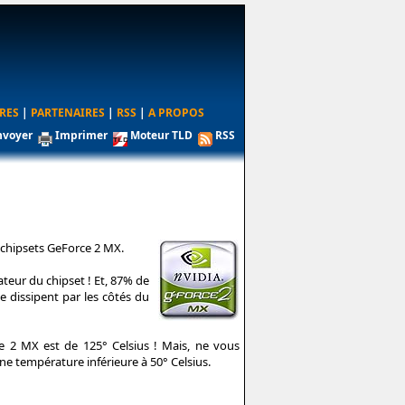
RES
|
PARTENAIRES
|
RSS
|
A PROPOS
nvoyer
Imprimer
Moteur TLD
RSS
s chipsets GeForce 2 MX.
teur du chipset ! Et, 87% de
se dissipent par les côtés du
 2 MX est de 125° Celsius ! Mais, ne vous
 température inférieure à 50° Celsius.