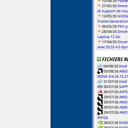
10/06/26
Plusie
27/05/26
Driver
et support de no
13/05/26
NVIDI
Frame Generatio
06/05/26
PNY p
28/04/26
Drive
Laptop 12 Go
17/04/26
Drive
avec DLSS 4.5 dy
FICHIERS R
04/08/26
Inte
03/08/26
AMD 
RDNA 3/4 26.10.2
31/07/26
Intel
30/07/26
SAPPH
30/07/26
ASPE
29/07/26
AMD 
29/07/26
AMD 
29/07/26
AMD 
29/07/26
AMD 
WHQL
28/07/26
NVID
28/07/26
NVID