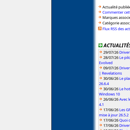
Actualité publié
Commenter cett
Marques associé
Catégorie assoc
Flux RSS des ac
ACTUALITÉS
29/07/26
Driver
28/07/26
Le pil
Evolved
09/07/26
Drive
| Revelations
30/06/26
Le pla
26.6.4
30/06/26
Le hot
Windows 10
26/06/26
Avec l
4.1
17/06/26
Les G
mise à jour 26.5.2
17/06/26
Quoi d
17/06/26
Drive