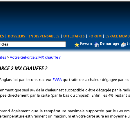
ÉS
|
DOSSIERS
|
INDISPENSABLES
|
UTILITAIRES
|
FORUM
|
ESPACE MEMB
Favoris
Démarrage
E
ités
>
Votre GeForce 2 MX chauffe ?
RCE 2 MX CHAUFFE ?
 Anglais fait par le constructeur
EVGA
qui traîte de la chaleur dégagée par le
ment que seul 9% de la chaleur est succeptible d'être dégagée par le radia
ipée directement par la carte (par le bas du chipset). Enfin, les 4% restant 
prend également que la température maximale supportée par le GeForce
tte température est vraiment un maximum et votre carte aura en moyenne une