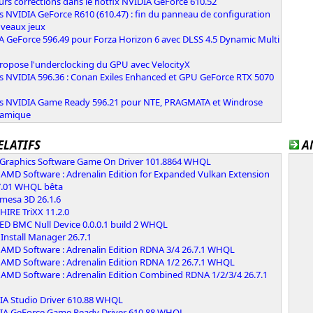
urs corrections dans le hotfix NVIDIA GeForce 610.52
s NVIDIA GeForce R610 (610.47) : fin du panneau de configuration
uveaux jeux
A GeForce 596.49 pour Forza Horizon 6 avec DLSS 4.5 Dynamic Multi
n
ropose l'underclocking du GPU avec VelocityX
rs NVIDIA 596.36 : Conan Exiles Enhanced et GPU GeForce RTX 5070
rs NVIDIA Game Ready 596.21 pour NTE, PRAGMATA et Windrose
namique
ELATIFS
A
l Graphics Software Game On Driver 101.8864 WHQL
AMD Software : Adrenalin Edition for Expanded Vulkan Extension
7.01 WHQL bêta
 mesa 3D 26.1.6
IRE TriXX 11.2.0
ED BMC Null Device 0.0.0.1 build 2 WHQL
Install Manager 26.7.1
AMD Software : Adrenalin Edition RDNA 3/4 26.7.1 WHQL
AMD Software : Adrenalin Edition RDNA 1/2 26.7.1 WHQL
AMD Software : Adrenalin Edition Combined RDNA 1/2/3/4 26.7.1
IA Studio Driver 610.88 WHQL
IA GeForce Game Ready Driver 610.88 WHQL