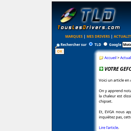
MARQUES
|
MES DRIVERS
|
ACTUALIT
Rechercher sur
TLD
Google
Accueil
>
Actual
VOTRE GEFO
Voici un article en
On y apprend notam
la chaleur est diss
chipset.
Et, EVGA nous ap
inquiétez pas, ce
Lire l'article
.