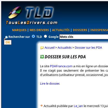
MARQUES
|
MES DRIVERS
|
ACTUALITÉS
|
DOSSIERS
|
INDISPENS
Rechercher sur
TLD
Google
Accueil
>
Actualités
>
Dossier sur les PDA
DOSSIER SUR LES PDA
Le site
PDAFrance.com
a mis en ligne un dossie
Il ne s'agit pas seulement de présenter les c
d'utilisations (utilisateur pressé, occasionnel, j
Lire le dossier
.
Actualité publiée par
Le_ian
le mercredi 13 ju