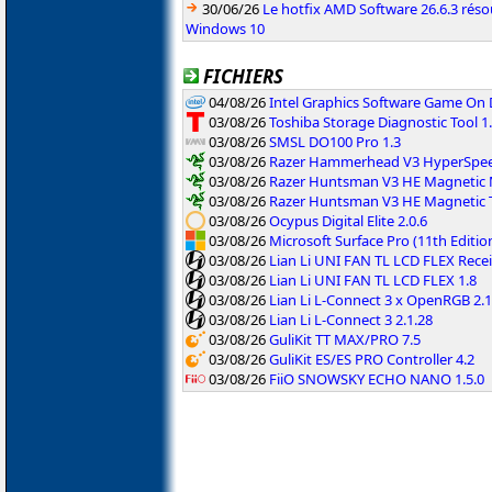
30/06/26
Le hotfix AMD Software 26.6.3 résou
Windows 10
FICHIERS
04/08/26
Intel Graphics Software Game On
03/08/26
Toshiba Storage Diagnostic Tool 1.
03/08/26
SMSL DO100 Pro 1.3
03/08/26
Razer Hammerhead V3 HyperSpeed
03/08/26
Razer Huntsman V3 HE Magnetic M
03/08/26
Razer Huntsman V3 HE Magnetic T
03/08/26
Ocypus Digital Elite 2.0.6
03/08/26
Microsoft Surface Pro (11th Editi
03/08/26
Lian Li UNI FAN TL LCD FLEX Recei
03/08/26
Lian Li UNI FAN TL LCD FLEX 1.8
03/08/26
Lian Li L-Connect 3 x OpenRGB 2.1
03/08/26
Lian Li L-Connect 3 2.1.28
03/08/26
GuliKit TT MAX/PRO 7.5
03/08/26
GuliKit ES/ES PRO Controller 4.2
03/08/26
FiiO SNOWSKY ECHO NANO 1.5.0