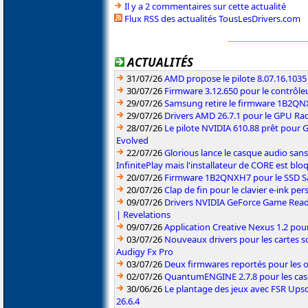
Il y a 2 commentaires sur cette actualité
Flux RSS des actualités TousLesDrivers.com
ACTUALITÉS
31/07/26
AMD propose le pilote 8.07.16.1035
30/07/26
Firmware 3.12.650 pour le contrôl
29/07/26
Samsung retire le firmware 1B2Q
29/07/26
Drivers AMD 26.7.1 pour le GPU Rad
28/07/26
Le pilote NVIDIA 610.88 prêt pour 
Evolved
22/07/26
Glorious lance le casque audio sa
InfinitePlay mais l'installateur de CORE est blo
20/07/26
Firmware 1B2QNXH7 pour le SSD 
20/07/26
Clap de fin pour le clavier e-ink p
09/07/26
Drivers NVIDIA GeForce Game Read
| Revelations
09/07/26
Application Creative Nexus 1.2 pour
03/07/26
Nouveaux drivers pour les cartes s
Audigy Fx Pro
03/07/26
Deux firmwares reportés pour les o
02/07/26
QuantumENGINE 2.7.8 pour les ca
30/06/26
Le plantage des jeux avec FSR Upsca
26.6.4