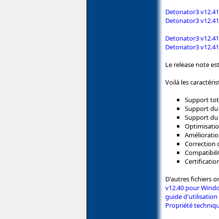
Detonator3 v12.4
Detonator3 v12.4
Detonator3 v12.4
Detonator3 v12.4
Le release note es
Voilà les caractéris
Support tota
Support du 
Support du 
Optimisatio
Amélioratio
Correction 
Compatibili
Certificati
D'autres fichiers on
v12.40 pour Windo
guide d'utilisatio
Propriété techniq