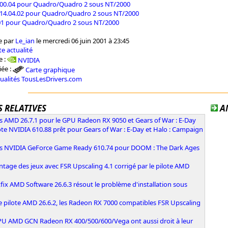
00.04 pour Quadro/Quadro 2 sous NT/2000
14.04.02 pour Quadro/Quadro 2 sous NT/2000
01 pour Quadro/Quadro 2 sous NT/2000
e par
Le_ian
le mercredi 06 juin 2001 à 23:45
e actualité
e :
NVIDIA
iée :
Carte graphique
tualités TousLesDrivers.com
 RELATIVES
A
s AMD 26.7.1 pour le GPU Radeon RX 9050 et Gears of War : E-Day
ote NVIDIA 610.88 prêt pour Gears of War : E-Day et Halo : Campaign
rs NVIDIA GeForce Game Ready 610.74 pour DOOM : The Dark Ages
ntage des jeux avec FSR Upscaling 4.1 corrigé par le pilote AMD
fix AMD Software 26.6.3 résout le problème d'installation sous
e pilote AMD 26.6.2, les Radeon RX 7000 compatibles FSR Upscaling
PU AMD GCN Radeon RX 400/500/600/Vega ont aussi droit à leur