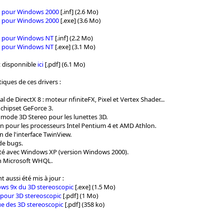
1 pour Windows 2000
[.inf] (2.6 Mo)
1 pour Windows 2000
[.exe] (3.6 Mo)
1 pour Windows NT
[.inf] (2.2 Mo)
1 pour Windows NT
[.exe] (3.1 Mo)
t disponnible
ici
[.pdf] (6.1 Mo)
tiques de ces drivers :
l de DirectX 8 : moteur nfiniteFX, Pixel et Vertex Shader...
chipset GeForce 3.
mode 3D Stereo pour les lunettes 3D.
n pour les processeurs Intel Pentium 4 et AMD Athlon.
n de l'interface TwinView.
de bugs.
té avec Windows XP (version Windows 2000).
on Microsoft WHQL.
t aussi été mis à jour :
ws 9x du 3D stereoscopic
[.exe] (1.5 Mo)
n pour 3D stereoscopic
[.pdf] (1 Mo)
ue des 3D stereoscopic
[.pdf] (358 ko)