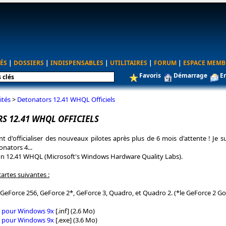
ÉS
|
DOSSIERS
|
INDISPENSABLES
|
UTILITAIRES
|
FORUM
|
ESPACE MEMB
Favoris
Démarrage
E
ités
>
Detonators 12.41 WHQL Officiels
S 12.41 WHQL OFFICIELS
nt d'officialiser des nouveaux pilotes après plus de 6 mois d'attente ! Je s
ators 4...
rsion 12.41 WHQL (Microsoft's Windows Hardware Quality Labs).
cartes suivantes :
 GeForce 256, GeForce 2*, GeForce 3, Quadro, et Quadro 2. (*le GeForce 2 Go 
1 pour Windows 9x
[.inf] (2.6 Mo)
1 pour Windows 9x
[.exe] (3.6 Mo)