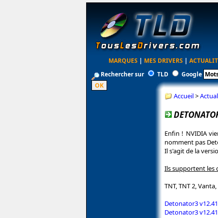
MARQUES
|
MES DRIVERS
|
ACTUALIT
Rechercher sur
TLD
Google
Accueil
>
Actual
DETONATOR
Enfin ! NVIDIA vie
nomment pas Deton
Il s'agit de la ve
Ils supportent les 
TNT, TNT 2, Vanta,
Detonator3 v12.4
Detonator3 v12.4