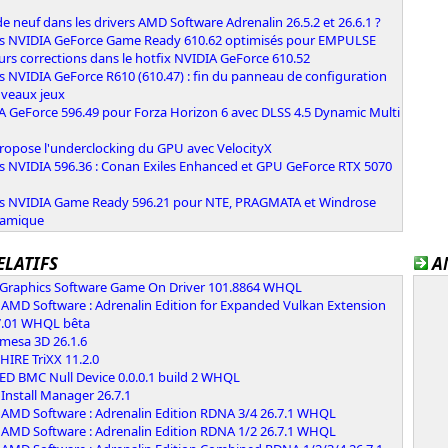
e neuf dans les drivers AMD Software Adrenalin 26.5.2 et 26.6.1 ?
rs NVIDIA GeForce Game Ready 610.62 optimisés pour EMPULSE
urs corrections dans le hotfix NVIDIA GeForce 610.52
s NVIDIA GeForce R610 (610.47) : fin du panneau de configuration
uveaux jeux
A GeForce 596.49 pour Forza Horizon 6 avec DLSS 4.5 Dynamic Multi
n
ropose l'underclocking du GPU avec VelocityX
rs NVIDIA 596.36 : Conan Exiles Enhanced et GPU GeForce RTX 5070
rs NVIDIA Game Ready 596.21 pour NTE, PRAGMATA et Windrose
namique
ELATIFS
A
l Graphics Software Game On Driver 101.8864 WHQL
AMD Software : Adrenalin Edition for Expanded Vulkan Extension
7.01 WHQL bêta
 mesa 3D 26.1.6
IRE TriXX 11.2.0
ED BMC Null Device 0.0.0.1 build 2 WHQL
Install Manager 26.7.1
AMD Software : Adrenalin Edition RDNA 3/4 26.7.1 WHQL
AMD Software : Adrenalin Edition RDNA 1/2 26.7.1 WHQL