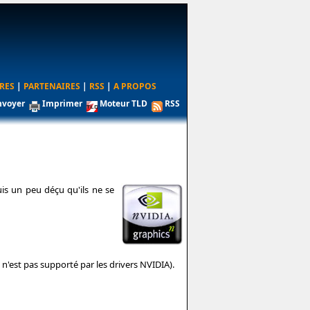
RES
|
PARTENAIRES
|
RSS
|
A PROPOS
nvoyer
Imprimer
Moteur TLD
RSS
uis un peu déçu qu'ils ne se
n'est pas supporté par les drivers NVIDIA).