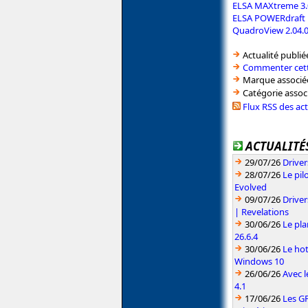
ELSA MAXtreme 3.
ELSA POWERdraft 
QuadroView 2.04.
Actualité publié
Commenter cett
Marque associé
Catégorie assoc
Flux RSS des ac
ACTUALITÉS
29/07/26
Driver
28/07/26
Le pil
Evolved
09/07/26
Drive
| Revelations
30/06/26
Le pla
26.6.4
30/06/26
Le hot
Windows 10
26/06/26
Avec l
4.1
17/06/26
Les G