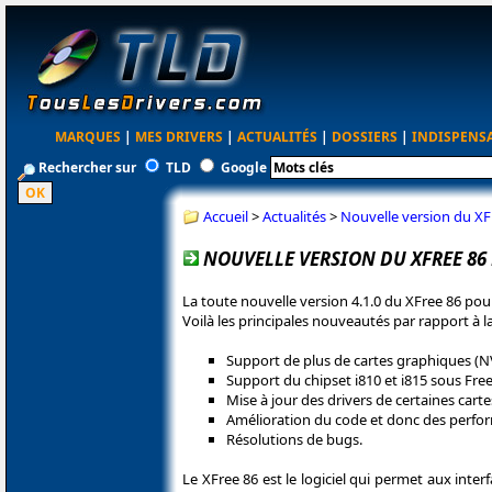
MARQUES
|
MES DRIVERS
|
ACTUALITÉS
|
DOSSIERS
|
INDISPENS
Rechercher sur
TLD
Google
Accueil
>
Actualités
>
Nouvelle version du XF
NOUVELLE VERSION DU XFREE 86
La toute nouvelle version 4.1.0 du XFree 86 pour 
Voilà les principales nouveautés par rapport à l
Support de plus de cartes graphiques (NV
Support du chipset i810 et i815 sous Fre
Mise à jour des drivers de certaines cartes 
Amélioration du code et donc des perfo
Résolutions de bugs.
Le XFree 86 est le logiciel qui permet aux inte