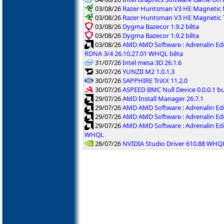
03/08/26
Razer Huntsman V3 HE Magnetic M
03/08/26
Razer Huntsman V3 HE Magnetic T
03/08/26
Dygma Bazecor 1.9.2 bêta
03/08/26
Dygma Bazecor 1.9.2 bêta
03/08/26
AMD AMD Software : Adrenalin Edi
RDNA 3/4 26.10.27.01 WHQL bêta
31/07/26
Intel mesa 3D 26.1.6
30/07/26
YUNZII M2 1.0.1.3
30/07/26
SAPPHIRE TriXX 11.2.0
30/07/26
ASPEED BMC Null Device 0.0.0.1 b
29/07/26
AMD Install Manager 26.7.1
29/07/26
AMD AMD Software : Adrenalin Ed
29/07/26
AMD AMD Software : Adrenalin Ed
29/07/26
AMD AMD Software : Adrenalin Ed
WHQL
28/07/26
NVIDIA Studio Driver 610.88 WHQ