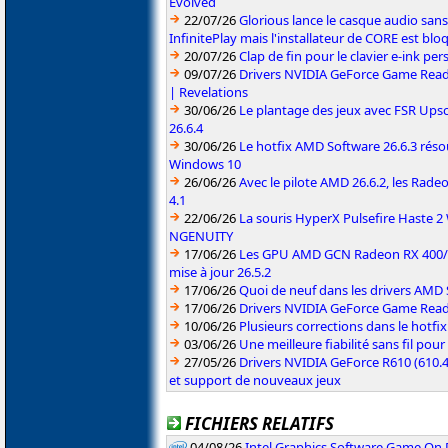
Evolved
22/07/26
Glorious lance le casque audio sa
InfinitePlay mais l'installateur de CORE est blo
20/07/26
Clap de fin pour le clavier e-ink p
09/07/26
Drivers NVIDIA GeForce Game Read
| Revelations
30/06/26
Le plantage des jeux avec FSR Upsca
26.6.4
30/06/26
Le hotfix AMD Software 26.6.3 résou
Windows 10
26/06/26
Avec le pilote AMD 26.6.2, les Rad
4.1
22/06/26
La souris HyperX Pulsefire Haste 2 
NGENUITY
17/06/26
Les GPU AMD GCN Radeon RX 400/50
mise à jour 26.5.2
17/06/26
Quoi de neuf dans les drivers AMD S
17/06/26
Drivers NVIDIA GeForce Game Rea
10/06/26
Plusieurs corrections dans le hotf
03/06/26
Une meilleure fiabilité sans fil pou
27/05/26
Drivers NVIDIA GeForce R610 (610.4
et support de nouveaux jeux
FICHIERS RELATIFS
04/08/26
Intel Graphics Software Game On