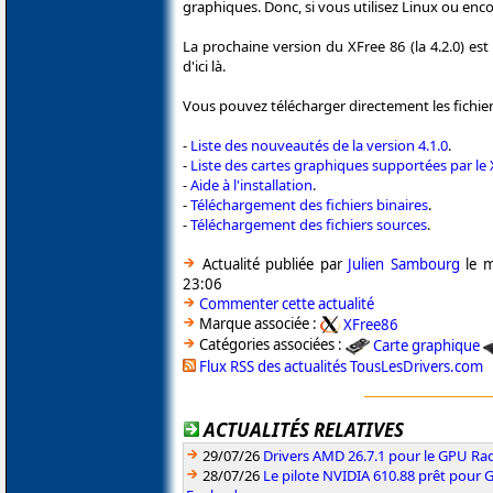
graphiques. Donc, si vous utilisez Linux ou enc
La prochaine version du XFree 86 (la 4.2.0) e
d'ici là.
Vous pouvez télécharger directement les fichier
-
Liste des nouveautés de la version 4.1.0
.
-
Liste des cartes graphiques supportées par le
-
Aide à l'installation
.
-
Téléchargement des fichiers binaires
.
-
Téléchargement des fichiers sources
.
Actualité publiée par
Julien Sambourg
le m
23:06
Commenter cette actualité
Marque associée :
XFree86
Catégories associées :
Carte graphique
Flux RSS des actualités TousLesDrivers.com
ACTUALITÉS RELATIVES
29/07/26
Drivers AMD 26.7.1 pour le GPU Rad
28/07/26
Le pilote NVIDIA 610.88 prêt pour 