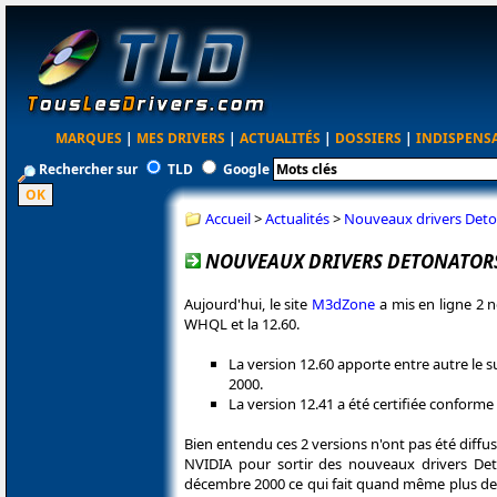
MARQUES
|
MES DRIVERS
|
ACTUALITÉS
|
DOSSIERS
|
INDISPENS
Rechercher sur
TLD
Google
Accueil
>
Actualités
>
Nouveaux drivers Deto
NOUVEAUX DRIVERS DETONATOR
Aujourd'hui, le site
M3dZone
a mis en ligne 2 n
WHQL et la 12.60.
La version 12.60 apporte entre autre le
2000.
La version 12.41 a été certifiée conform
Bien entendu ces 2 versions n'ont pas été diff
NVIDIA pour sortir des nouveaux drivers Deton
décembre 2000 ce qui fait quand même plus de 