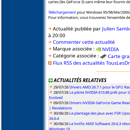
cartes (les GeForce 3) sans même leur fournir de
Téléchargement
pour Windows 95/98/Me/2000
Pour information, vous trouverez l'ensemble d
Actualité publiée par
Julien Sam
à 20:00
Commenter cette actualité
Marque associée :
NVIDIA
Catégorie associée :
Carte gr
Flux RSS des actualités TousLesD
ACTUALITÉS RELATIVES
29/07/26
Drivers AMD 26.7.1 pour le GPU Rad
28/07/26
Le pilote NVIDIA 610.88 prêt pour 
Evolved
09/07/26
Drivers NVIDIA GeForce Game Read
| Revelations
30/06/26
Le plantage des jeux avec FSR Upsca
26.6.4
30/06/26
Le hotfix AMD Software 26.6.3 résou
Windows 10