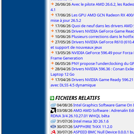
26/06/26
Avec le pilote AMD 26.6.2, les Rad
4.1
17/06/26
Les GPU AMD GCN Radeon RX 400/50
mise à jour 26.5.2
17/06/26
Quoi de neuf dans les drivers AMD S
17/06/26
Drivers NVIDIA GeForce Game Rea
10/06/26
Plusieurs corrections dans le hotf
27/05/26
Drivers NVIDIA GeForce R610 (610.4
et support de nouveaux jeux
13/05/26
NVIDIA GeForce 596.49 pour Forza 
Frame Generation
06/05/26
PNY propose l'underclocking du GP
28/04/26
Drivers NVIDIA 596.36 : Conan Exi
Laptop 12 Go
17/04/26
Drivers NVIDIA Game Ready 596.2
avec DLSS 4.5 dynamique
FICHIERS RELATIFS
04/08/26
Intel Graphics Software Game On
03/08/26
AMD AMD Software : Adrenalin Edi
RDNA 3/4 26.10.27.01 WHQL bêta
31/07/26
Intel mesa 3D 26.1.6
30/07/26
SAPPHIRE TriXX 11.2.0
30/07/26
ASPEED BMC Null Device 0.0.0.1 b