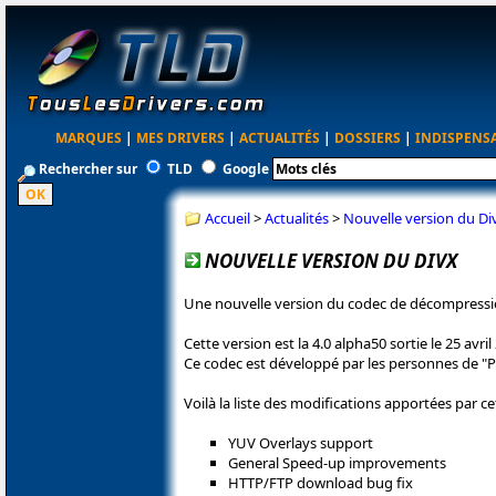
MARQUES
|
MES DRIVERS
|
ACTUALITÉS
|
DOSSIERS
|
INDISPENS
Rechercher sur
TLD
Google
Accueil
>
Actualités
>
Nouvelle version du Di
NOUVELLE VERSION DU DIVX
Une nouvelle version du codec de décompressi
Cette version est la 4.0 alpha50 sortie le 25 avril
Ce codec est développé par les personnes de "Pr
Voilà la liste des modifications apportées par ce
YUV Overlays support
General Speed-up improvements
HTTP/FTP download bug fix