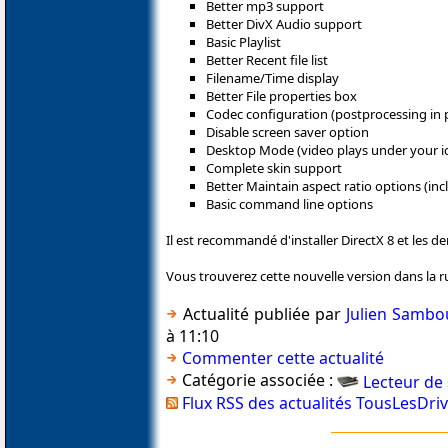
Better mp3 support
Better DivX Audio support
Basic Playlist
Better Recent file list
Filename/Time display
Better File properties box
Codec configuration (postprocessing in p
Disable screen saver option
Desktop Mode (video plays under your 
Complete skin support
Better Maintain aspect ratio options (i
Basic command line options
Il est recommandé d'installer DirectX 8 et les d
Vous trouverez cette nouvelle version dans la 
Actualité publiée par
Julien Sambo
à 11:10
Commenter cette actualité
Catégorie associée :
Lecteur de
Flux RSS des actualités TousLesDri