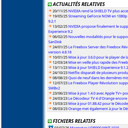
ACTUALITÉS RELATIVES
20/11/25
NVIDIA rend la SHIELD TV plus acc
19/05/25
Streaming GeForce NOW en 1080p à
9.2.1
13/02/25
NVIDIA propose finalement le sup
Experience 9.2
06/02/25
Nouvelles modalités pour le suppor
SanDisk
24/01/25
Le Freebox Server des Freebox Rév
version 4.8.18
10/01/25
Mise à jour 3.6.0 pour le player de 
12/03/24
Mise en veille plus rapide des Free
13/11/23
Mise à jour SHIELD Experience 9.1.
24/10/23
Netflix disparaît de plusieurs prod
08/08/23
Quoi de neuf dans les dernières mis
12/07/23
Le Freebox Player Révolution suppor
SMBv2
23/06/23
Mise à jour 1.4.0 avec Apple TV+ po
24/03/23
Le Décodeur TV 4 d'Orange encore 
13/03/23
Mise à jour 01.88.42 pour le Déco
08/03/23
Orange met également à jour le Dé
FICHIERS RELATIFS
03/07/26
Magnetar UDP900 MKII 1015