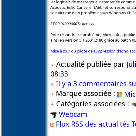
les logiciels de messagerie instantanée comm
Acoustic Echo Canceller (AEC) et correspond au 
soit victime d'un problème sous Windows XP Ser
STOP 0x0000007e aec.sys
Pour résoudre ce problème, Microsoft a publié 
ainsi en version 5.1.2601.2180 grâce au patch K
Mise à jour du pilote de suppression d'écho ac
Actualité publiée par
Ju
08:33
Il y a 3 commentaires sur
Marque associée :
Mic
Catégories associées :
Webcam
Flux RSS des actualités