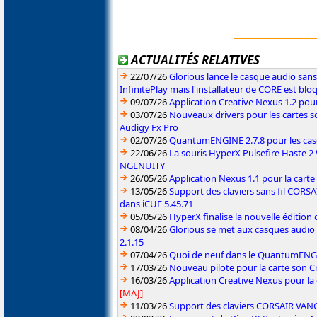
ACTUALITÉS RELATIVES
22/07/26
Glorious lance le casque audio sa
InfinitePlay mais l'installateur de CORE est blo
09/07/26
Application Creative Nexus 1.2 pour
03/07/26
Nouveaux drivers pour les cartes s
Audigy Fx Pro
02/07/26
QuantumENGINE 2.7.8 pour les ca
22/06/26
La souris HyperX Pulsefire Haste 2 
NGENUITY
26/05/26
Application Nexus 1.1 pour la carte
13/05/26
Support des claviers sans fil CO
dans iCUE 5.45.71
05/05/26
HyperX finalise la nouvelle édition
08/04/26
Glorious se met aux casques audio
2.1.15
07/04/26
Quoi de neuf dans le QuantumENGINE
17/03/26
Nouveau pilote pour la carte son C
16/03/26
Application Creative Nexus pour la
[MAJ]
11/03/26
Support des claviers CORSAIR VAN