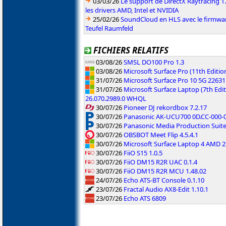
03/03/26
Le support de DirectX Raytracing 1.
les drivers AMD, Intel et NVIDIA
25/02/26
SoundCloud en HLS avec le firmwar
Teufel Raumfeld
FICHIERS RELATIFS
03/08/26
SMSL DO100 Pro 1.3
03/08/26
Microsoft Surface Pro (11th Editi
31/07/26
Microsoft Surface Pro 10 5G 2263
31/07/26
Microsoft Surface Laptop (7th Edit
26.070.2989.0 WHQL
30/07/26
Pioneer DJ rekordbox 7.2.17
30/07/26
Panasonic AK-UCU700 0D.CC-000-01
30/07/26
Panasonic Media Production Suite
30/07/26
OBSBOT Meet Flip 4.5.4.1
30/07/26
Microsoft Surface Laptop 4 AMD 
30/07/26
FiiO S15 1.0.5
30/07/26
FiiO DM15 R2R UAC 0.1.4
30/07/26
FiiO DM15 R2R MCU 1.48.02
24/07/26
Echo ATS-BT Console 0.1.10
23/07/26
Fractal Audio AX8-Edit 1.10.1
23/07/26
Echo ATS 6809