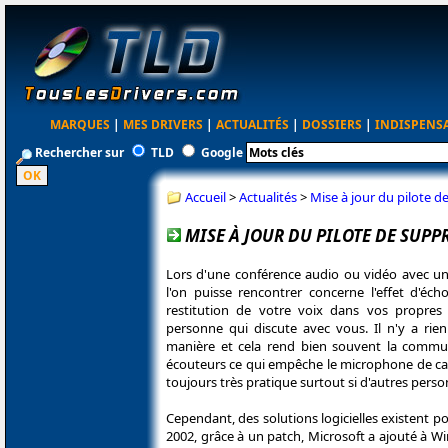
MARQUES
|
MES DRIVERS
|
ACTUALITÉS
|
DOSSIERS
|
INDISPENS
Rechercher sur
TLD
Google
Accueil
>
Actualités
>
Mise à jour du pilote 
MISE À JOUR DU PILOTE DE SUP
Lors d'une conférence audio ou vidéo avec un 
l'on puisse rencontrer concerne l'effet d'éch
restitution de votre voix dans vos propres
personne qui discute avec vous. Il n'y a rie
manière et cela rend bien souvent la communi
écouteurs ce qui empêche le microphone de capter
toujours très pratique surtout si d'autres pers
Cependant, des solutions logicielles existent p
2002, grâce à un patch, Microsoft a ajouté à 