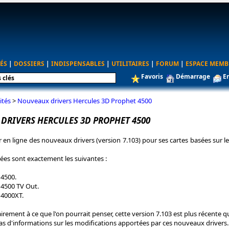
ÉS
|
DOSSIERS
|
INDISPENSABLES
|
UTILITAIRES
|
FORUM
|
ESPACE MEMB
Favoris
Démarrage
E
ités
>
Nouveaux drivers Hercules 3D Prophet 4500
DRIVERS HERCULES 3D PROPHET 4500
r en ligne des nouveaux drivers (version 7.103) pour ses cartes basées sur le
ées sont exactement les suivantes :
 4500.
4500 TV Out.
 4000XT.
irement à ce que l'on pourrait penser, cette version 7.103 est plus récente q
as d'informations sur les modifications apportées par ces nouveaux drivers.