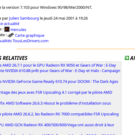
 la version 7.103 pour Windows 95/98/Me/2000/NT.
e par
Julien Sambourg
le jeudi 24 mai 2001 à 19:26
e actualité
e :
Hercules
iée :
Carte graphique
tualités TousLesDrivers.com
 RELATIVES
A
s AMD 26.7.1 pour le GPU Radeon RX 9050 et Gears of War : E-Day
ote NVIDIA 610.88 prêt pour Gears of War : E-Day et Halo : Campaign
rs NVIDIA GeForce Game Ready 610.74 pour DOOM : The Dark Ages
ntage des jeux avec FSR Upscaling 4.1 corrigé par le pilote AMD
fix AMD Software 26.6.3 résout le problème d'installation sous
e pilote AMD 26.6.2, les Radeon RX 7000 compatibles FSR Upscaling
PU AMD GCN Radeon RX 400/500/600/Vega ont aussi droit à leur