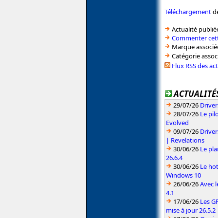
Téléchargement
de
Actualité publié
Commenter cett
Marque associé
Catégorie assoc
Flux RSS des ac
ACTUALITÉS
29/07/26
Driver
28/07/26
Le pil
Evolved
09/07/26
Drive
| Revelations
30/06/26
Le pla
26.6.4
30/06/26
Le hot
Windows 10
26/06/26
Avec l
4.1
17/06/26
Les G
mise à jour 26.5.2