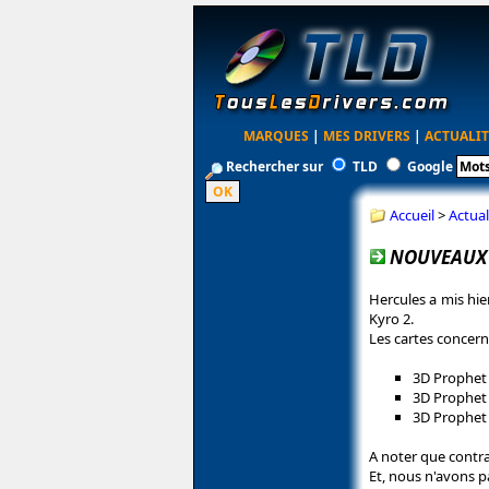
MARQUES
|
MES DRIVERS
|
ACTUALIT
Rechercher sur
TLD
Google
Accueil
>
Actual
NOUVEAUX 
Hercules a mis hie
Kyro 2.
Les cartes concern
3D Prophet
3D Prophet 
3D Prophet
A noter que contra
Et, nous n'avons p