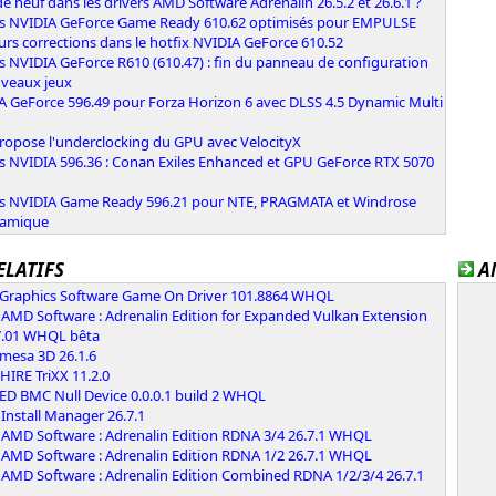
e neuf dans les drivers AMD Software Adrenalin 26.5.2 et 26.6.1 ?
rs NVIDIA GeForce Game Ready 610.62 optimisés pour EMPULSE
urs corrections dans le hotfix NVIDIA GeForce 610.52
s NVIDIA GeForce R610 (610.47) : fin du panneau de configuration
uveaux jeux
A GeForce 596.49 pour Forza Horizon 6 avec DLSS 4.5 Dynamic Multi
n
ropose l'underclocking du GPU avec VelocityX
rs NVIDIA 596.36 : Conan Exiles Enhanced et GPU GeForce RTX 5070
rs NVIDIA Game Ready 596.21 pour NTE, PRAGMATA et Windrose
namique
ELATIFS
A
l Graphics Software Game On Driver 101.8864 WHQL
AMD Software : Adrenalin Edition for Expanded Vulkan Extension
7.01 WHQL bêta
 mesa 3D 26.1.6
IRE TriXX 11.2.0
ED BMC Null Device 0.0.0.1 build 2 WHQL
Install Manager 26.7.1
AMD Software : Adrenalin Edition RDNA 3/4 26.7.1 WHQL
AMD Software : Adrenalin Edition RDNA 1/2 26.7.1 WHQL
AMD Software : Adrenalin Edition Combined RDNA 1/2/3/4 26.7.1