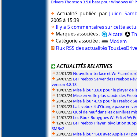
Drivers Thomson 3.5.0 beta pour Windows XP Pr
Actualité publiée par
Julien Sam
2005 à 15:39
Il y a 5 commentaires sur cette actu
Marques associées :
Alcatel
T
Catégorie associée :
Modem
Flux RSS des actualités TousLesDriv
ACTUALITÉS RELATIVES
24/01/25
Nouvelle interface et Wi-Fi amélior
24/01/25
Le Freebox Server des Freebox Rév
version 4.8.18
10/01/25
Mise à jour 3.6.0 pour le player de 
12/03/24
Mise en veille plus rapide des Free
28/02/24
Mise à jour 4.7.9 pour le Freebox S
12/09/23
La Livebox 4 d'Orange passe en ve
08/08/23
Quoi de neuf dans les dernières mis
12/07/23
Les Bbox Bouygues Wi-Fi 6 et Wi-Fi
12/07/23
Le Freebox Player Révolution suppor
SMBv2
23/06/23
Mise à jour 1.4.0 avec Apple TV+ po