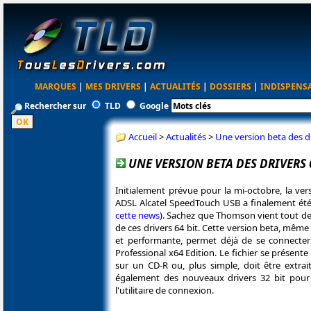
MARQUES
|
MES DRIVERS
|
ACTUALITÉS
|
DOSSIERS
|
INDISPENS
Rechercher sur
TLD
Google
Accueil
>
Actualités
>
Une version beta des d
UNE VERSION BETA DES DRIVERS 
Initialement prévue pour la mi-octobre, la ver
ADSL Alcatel SpeedTouch USB a finalement été
cette news
). Sachez que Thomson vient tout d
de ces drivers 64 bit. Cette version beta, même si
et performante, permet déjà de se connect
Professional x64 Edition. Le fichier se présent
sur un CD-R ou, plus simple, doit être extra
également des nouveaux drivers 32 bit pou
l'utilitaire de connexion.