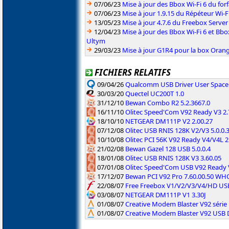
07/06/23
Mise à jour des Bbox Wi-Fi 6 du for
07/06/23
Mise à jour 1.9.15 du Répéteur Wi-F
13/05/23
Mise à jour 4.7.6 du Freebox Server
12/04/23
Mise à jour des Bbox Wi-Fi 6 et Bbo
Ultym
29/03/23
Mise à jour G1R4 pour la box Oran
FICHIERS RELATIFS
09/04/26
Qualcomm USB Driver User Space
30/03/20
Quectel UC200T 1.0
31/12/10
Bewan Combo R2 5.2.3667.0
16/11/10
Olitec Speed'Com V92 Ready V3 2
18/10/10
NETGEAR DM111P V2 2.00.27
07/12/08
Olitec USB RNIS 128K V2/V3 5.0.0.
10/10/08
Olitec PCI 56K V92 Ready V4/V4L 
21/02/08
Bewan Gazel 128 USB 5.0.0.4
18/01/08
Olitec USB RNIS 128K V3 3.60.05
07/01/08
Olitec Speed'Com USB V92 Ready
17/12/07
Bewan PCI V92 Pro 7.60.00.50 WH
22/08/07
Free Freebox V1/V2/V3/V4/HD USB
03/08/07
NETGEAR DM111P V1 3.30J
01/08/07
Creative Modem Blaster V92 séri
01/08/07
Creative Modem Blaster V92 USB 