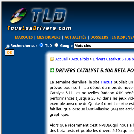
MARQUES
|
MES DRIVERS
|
ACTUALITÉS
|
DOSSIERS
|
INDISPENS
Rechercher sur
TLD
Google
Accueil
>
Actualités
>
Drivers Catalyst 5.10a
DRIVERS CATALYST 5.10A BETA P
La semaine dernière, le site
Hexus
publiait un 
prévue pour sortir au début du mois de novemb
Catalyst 5.11, les nouvelles Radeon X1K béné
performances (jusqu'à 35 %) dans les jeux vi
exemple ainsi que de Quake 4 dont la sortie es
fait lieu que lorsque l'Anti-Aliasing (AA) est ac
graphique.
Alors que récemment c'est NVIDIA qui nous a ha
des beta tests et publie les drivers 5.10a qui s