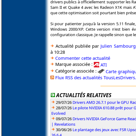
drivers publics à officiellement supporter les R
Sam II et Quake 4 avec les Radeon X1K mais A
que cette optimisation soit pourtant bien prése
Si pour patienter jusqu'à la version 5.11 final
Windows 2000/XP. Cette version n'est bien é
configuration classique. Je rappelle sinon que 
Actualité publiée par
Julien Sambourg
à 10:28
Commenter cette actualité
Marque associée :
ATI
Catégorie associée :
Carte graphiq
Flux RSS des actualités TousLesDriver
ACTUALITÉS RELATIVES
29/07/26
Drivers AMD 26.7.1 pour le GPU Rad
28/07/26
Le pilote NVIDIA 610.88 prêt pour 
Evolved
09/07/26
Drivers NVIDIA GeForce Game Read
| Revelations
30/06/26
Le plantage des jeux avec FSR Upsca
26.6.4