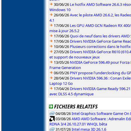
30/06/26
Le hotfix AMD Software 26.6.3 résou
Windows 10
26/06/26
Avec le pilote AMD 26.6.2, les Rad
4.1
17/06/26
Les GPU AMD GCN Radeon RX 400/50
mise à jour 26.5.2
17/06/26
Quoi de neuf dans les drivers AMD S
17/06/26
Drivers NVIDIA GeForce Game Rea
10/06/26
Plusieurs corrections dans le hotf
27/05/26
Drivers NVIDIA GeForce R610 (610.4
et support de nouveaux jeux
13/05/26
NVIDIA GeForce 596.49 pour Forza 
Frame Generation
06/05/26
PNY propose l'underclocking du GP
28/04/26
Drivers NVIDIA 596.36 : Conan Exi
Laptop 12 Go
17/04/26
Drivers NVIDIA Game Ready 596.2
avec DLSS 4.5 dynamique
FICHIERS RELATIFS
04/08/26
Intel Graphics Software Game On
03/08/26
AMD AMD Software : Adrenalin Edi
RDNA 3/4 26.10.27.01 WHQL bêta
31/07/26
Intel mesa 3D 26.1.6