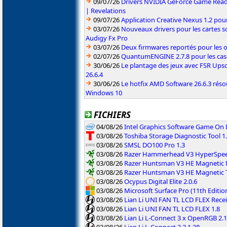
09/07/26
Drivers NVIDIA GeForce Game Read
| Revelations
09/07/26
Application Creative Nexus 1.2 pour
03/07/26
Nouveaux drivers pour les cartes s
Audigy Fx Pro
03/07/26
Deux firmwares reportés pour les o
02/07/26
QuantumENGINE 2.7.8 pour les ca
30/06/26
Le plantage des jeux avec FSR Upsca
26.6.4
30/06/26
Le hotfix AMD Software 26.6.3 résou
Windows 10
FICHIERS
04/08/26
Intel Graphics Software Game On
03/08/26
Toshiba Storage Diagnostic Tool 1.
03/08/26
SMSL DO100 Pro 1.3
03/08/26
Razer Hammerhead V3 HyperSpeed
03/08/26
Razer Huntsman V3 HE Magnetic M
03/08/26
Razer Huntsman V3 HE Magnetic T
03/08/26
Ocypus Digital Elite 2.0.6
03/08/26
Microsoft Surface Pro (11th Editi
03/08/26
Lian Li UNI FAN TL LCD FLEX Recei
03/08/26
Lian Li UNI FAN TL LCD FLEX 1.8
03/08/26
Lian Li L-Connect 3 x OpenRGB 2.1
03/08/26
Lian Li L-Connect 3 2.1.28