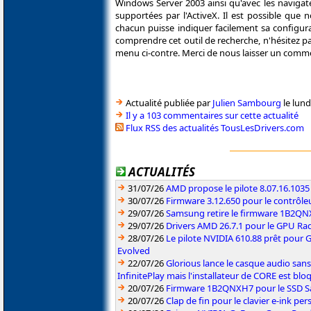
Windows Server 2003 ainsi qu'avec les navigate
supportées par l'ActiveX. Il est possible que
chacun puisse indiquer facilement sa configura
comprendre cet outil de recherche, n'hésitez pas
menu ci-contre. Merci de nous laisser un comme
Actualité publiée par
Julien Sambourg
le lund
Il y a 103 commentaires sur cette actualité
Flux RSS des actualités TousLesDrivers.com
ACTUALITÉS
31/07/26
AMD propose le pilote 8.07.16.1035
30/07/26
Firmware 3.12.650 pour le contrôl
29/07/26
Samsung retire le firmware 1B2Q
29/07/26
Drivers AMD 26.7.1 pour le GPU Rad
28/07/26
Le pilote NVIDIA 610.88 prêt pour 
Evolved
22/07/26
Glorious lance le casque audio sa
InfinitePlay mais l'installateur de CORE est blo
20/07/26
Firmware 1B2QNXH7 pour le SSD 
20/07/26
Clap de fin pour le clavier e-ink p