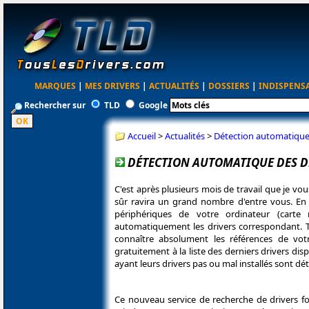
MARQUES
|
MES DRIVERS
|
ACTUALITÉS
|
DOSSIERS
|
INDISPENS
Rechercher sur
TLD
Google
Accueil
>
Actualités
>
Détection automatique 
DÉTECTION AUTOMATIQUE DES DR
C'est après plusieurs mois de travail que je vo
sûr ravira un grand nombre d'entre vous. En
périphériques de votre ordinateur (carte
automatiquement les drivers correspondant. Te
connaître absolument les références de votre
gratuitement à la liste des derniers drivers d
ayant leurs drivers pas ou mal installés sont dét
Ce nouveau service de recherche de drivers