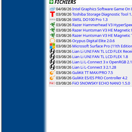
FICHIERS
04/08/26
Intel Graphics Software Game On
03/08/26
Toshiba Storage Diagnostic Tool 1.
03/08/26
SMSL DO100 Pro 1.3
03/08/26
Razer Hammerhead V3 HyperSpeed
03/08/26
Razer Huntsman V3 HE Magnetic M
03/08/26
Razer Huntsman V3 HE Magnetic T
03/08/26
Ocypus Digital Elite 2.0.6
03/08/26
Microsoft Surface Pro (11th Editi
03/08/26
Lian Li UNI FAN TL LCD FLEX Recei
03/08/26
Lian Li UNI FAN TL LCD FLEX 1.8
03/08/26
Lian Li L-Connect 3 x OpenRGB 2.1
03/08/26
Lian Li L-Connect 3 2.1.28
03/08/26
GuliKit TT MAX/PRO 7.5
03/08/26
GuliKit ES/ES PRO Controller 4.2
03/08/26
FiiO SNOWSKY ECHO NANO 1.5.0