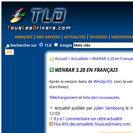
MARQUES
|
MES DRIVERS
|
ACTUALITÉS
|
DOSSIERS
|
INDISPENS
Rechercher sur
TLD
Google
Accueil
>
Actualités
>
WinRAR 3.20 en Françai
WINRAR 3.20 EN FRANÇAIS
Après la version beta de
WinZip 9.0
, voici la 
d'archives).
Téléchargement
et
liste des nouveautés
.
Actualité publiée par
Julien Sambourg
le m
12:03
Il y a 1 commentaire sur cette actualité
Flux RSS des actualités TousLesDrivers.com