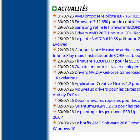
ACTUALITÉS
31/07/26
AMD propose le pilote 8.07.16.1035
30/07/26
Firmware 3.12.650 pour le contrôl
29/07/26
Samsung retire le firmware 1B2Q
29/07/26
Drivers AMD 26.7.1 pour le GPU Rad
28/07/26
Le pilote NVIDIA 610.88 prêt pour 
Evolved
22/07/26
Glorious lance le casque audio sa
InfinitePlay mais l'installateur de CORE est blo
20/07/26
Firmware 1B2QNXH7 pour le SSD 
20/07/26
Clap de fin pour le clavier e-ink p
09/07/26
Drivers NVIDIA GeForce Game Read
| Revelations
09/07/26
Application Creative Nexus 1.2 pour
03/07/26
Nouveaux drivers pour les cartes s
Audigy Fx Pro
03/07/26
Deux firmwares reportés pour les o
02/07/26
QuantumENGINE 2.7.8 pour les ca
30/06/26
Le plantage des jeux avec FSR Upsca
26.6.4
30/06/26
Le hotfix AMD Software 26.6.3 résou
Windows 10