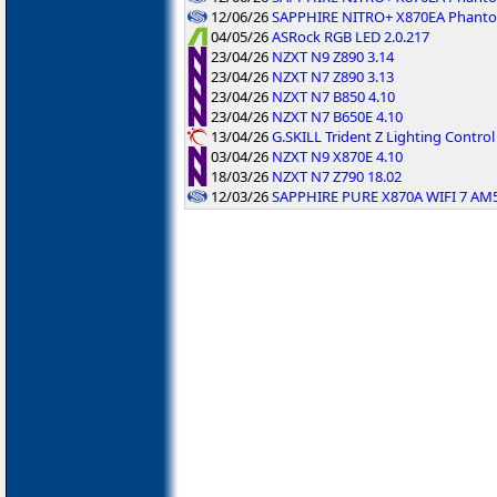
12/06/26
SAPPHIRE NITRO+ X870EA Phanto
04/05/26
ASRock RGB LED 2.0.217
23/04/26
NZXT N9 Z890 3.14
23/04/26
NZXT N7 Z890 3.13
23/04/26
NZXT N7 B850 4.10
23/04/26
NZXT N7 B650E 4.10
13/04/26
G.SKILL Trident Z Lighting Control
03/04/26
NZXT N9 X870E 4.10
18/03/26
NZXT N7 Z790 18.02
12/03/26
SAPPHIRE PURE X870A WIFI 7 AM