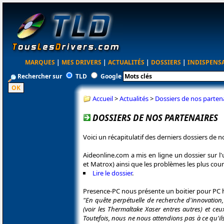
MARQUES
|
MES DRIVERS
|
ACTUALITÉS
|
DOSSIERS
|
INDISPENS
Rechercher sur
TLD
Google
Accueil
>
Actualités
>
Dossiers de nos parten
DOSSIERS DE NOS PARTENAIRES
Voici un récapitulatif des derniers dossiers de n
Aideonline.com a mis en ligne un dossier sur l'ut
et Matrox) ainsi que les problèmes les plus cou
Lire le dossier
.
Presence-PC nous présente un boitier pour PC h
"En quête perpétuelle de recherche d'innovation,
(voir les Thermaltake Xaser entres autres) et ceu
Toutefois, nous ne nous attendions pas à ce qu'ils