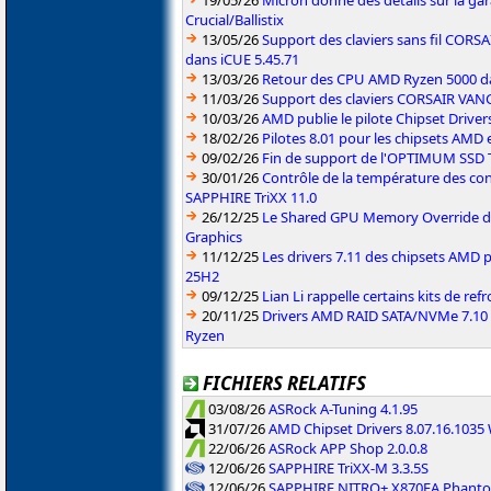
19/05/26
Micron donne des détails sur la ga
Crucial/Ballistix
13/05/26
Support des claviers sans fil CO
dans iCUE 5.45.71
13/03/26
Retour des CPU AMD Ryzen 5000 da
11/03/26
Support des claviers CORSAIR VAN
10/03/26
AMD publie le pilote Chipset Driver
18/02/26
Pilotes 8.01 pour les chipsets AMD
09/02/26
Fin de support de l'OPTIMUM SSD
30/01/26
Contrôle de la température des co
SAPPHIRE TriXX 11.0
26/12/25
Le Shared GPU Memory Override déb
Graphics
11/12/25
Les drivers 7.11 des chipsets AMD
25H2
09/12/25
Lian Li rappelle certains kits de re
20/11/25
Drivers AMD RAID SATA/NVMe 7.10 p
Ryzen
FICHIERS RELATIFS
03/08/26
ASRock A-Tuning 4.1.95
31/07/26
AMD Chipset Drivers 8.07.16.103
22/06/26
ASRock APP Shop 2.0.0.8
12/06/26
SAPPHIRE TriXX-M 3.3.5S
12/06/26
SAPPHIRE NITRO+ X870EA Phanto