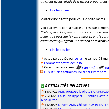
que nous avons décidé de le désosser pour nous e
Lire le dossier
.
M@teriel.be a testé pour vous la carte mère GI
VTR-Hardware.com a réalisé un test sur la m
"Il n'y a pas si longtemps, nous vous annoncion
portent au passage le nom TWINX-LL ont la partic
cartes mères qui offrent une gestion de la mémoi
Lire le dossier
.
Actualité publiée par
Le_ian
le samedi 08 mar
Commenter cette actualité
Catégories associées :
Carte mère
Ba
Flux RSS des actualités TousLesDrivers.com
ACTUALITÉS RELATIVES
31/07/26
AMD propose le pilote 8.07.16.1035
22/06/26
La souris HyperX Pulsefire Haste 2 
NGENUITY
11/06/26
Drivers AMD Chipset 8.05 et RAID 8