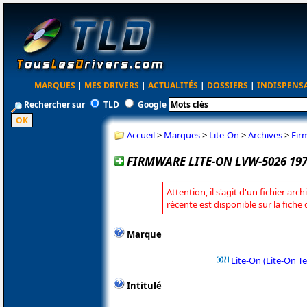
MARQUES
|
MES DRIVERS
|
ACTUALITÉS
|
DOSSIERS
|
INDISPENS
Rechercher sur
TLD
Google
Accueil
>
Marques
>
Lite-On
>
Archives
>
Fir
FIRMWARE LITE-ON LVW-5026 19
Attention, il s'agit d'un fichier arc
récente est disponible sur la fiche
Marque
Lite-On (Lite-On T
Intitulé