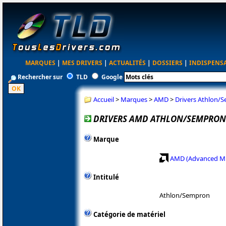
MARQUES
|
MES DRIVERS
|
ACTUALITÉS
|
DOSSIERS
|
INDISPENS
Rechercher sur
TLD
Google
Accueil
>
Marques
>
AMD
>
Drivers Athlon/
DRIVERS AMD ATHLON/SEMPRON 
Marque
AMD (Advanced Mi
Intitulé
Athlon/Sempron
Catégorie de matériel