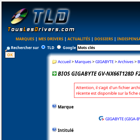
MARQUES
|
MES DRIVERS
|
ACTUALITÉS
|
DOSSIERS
|
INDISPENS
Rechercher sur
TLD
Google
Accueil
>
Marques
>
GIGABYTE
>
Archives
>
B
BIOS GIGABYTE GV-NX66T128D F
Attention, il s'agit d'un fichier arc
récente est disponible sur la fich
Marque
GIGABYTE (GIGA-B
Intitulé