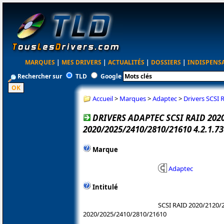
MARQUES
|
MES DRIVERS
|
ACTUALITÉS
|
DOSSIERS
|
INDISPENS
Rechercher sur
TLD
Google
Accueil
>
Marques
>
Adaptec
>
Drivers SCSI
DRIVERS ADAPTEC SCSI RAID 202
2020/2025/2410/2810/21610 4.2.1.
Marque
Adaptec
Intitulé
SCSI RAID 2020/2120/2
2020/2025/2410/2810/21610