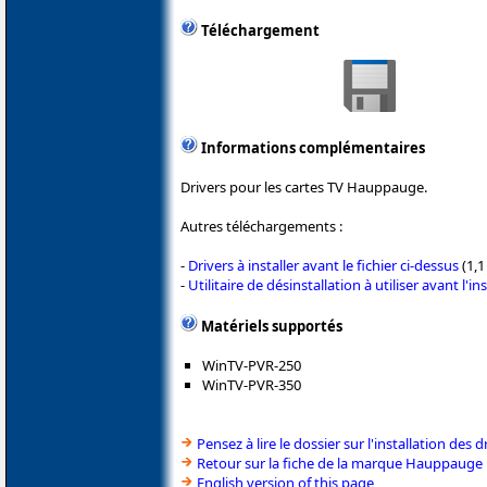
Téléchargement
Informations complémentaires
Drivers pour les cartes TV Hauppauge.
Autres téléchargements :
-
Drivers à installer avant le fichier ci-dessus
(1,1
-
Utilitaire de désinstallation à utiliser avant l'in
Matériels supportés
WinTV-PVR-250
WinTV-PVR-350
Pensez à lire le dossier sur l'installation des d
Retour sur la fiche de la marque Hauppauge
English version of this page