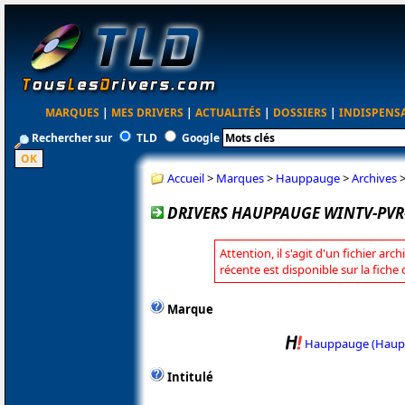
MARQUES
|
MES DRIVERS
|
ACTUALITÉS
|
DOSSIERS
|
INDISPENS
Rechercher sur
TLD
Google
Accueil
>
Marques
>
Hauppauge
>
Archives
DRIVERS HAUPPAUGE WINTV-PVR-2
Attention, il s'agit d'un fichier arc
récente est disponible sur la fic
Marque
Hauppauge (Haup
Intitulé