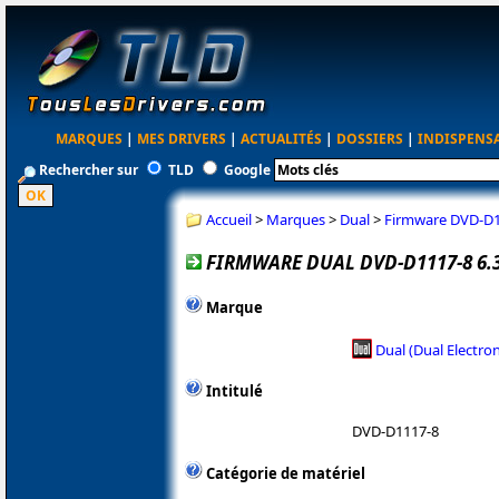
MARQUES
|
MES DRIVERS
|
ACTUALITÉS
|
DOSSIERS
|
INDISPENS
Rechercher sur
TLD
Google
Accueil
>
Marques
>
Dual
>
Firmware DVD-D1
FIRMWARE DUAL DVD-D1117-8 6.
Marque
Dual (Dual Electron
Intitulé
DVD-D1117-8
Catégorie de matériel