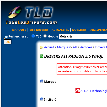
MARQUES
|
MES DRIVERS
|
ACTUALITÉS
|
DOSSIERS
|
INDISPENS
Rechercher sur
TLD
Google
Accueil
>
Marques
>
ATI
>
Archives
>
Drivers
DRIVERS ATI RADEON 5.5 WHQL
Attention, il s'agit d'un fichier arc
récente est disponible sur la fiche
Marque
ATI (ATI Technologi
Intitulé