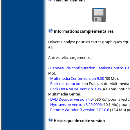
Téléchargement
Informations complémentaires
Drivers Catalyst pour les cartes graphiques éq
ATI.
Autres téléchargements :
-
Panneau de configuration Catalyst Control Cen
Mo).
-
Multimedia Center version 9.08
(30 Mo).
-
Pack de traduction
en Français du Multimedia 
-
Pack DAO/MDAC version 9.08
(40.9 Mo) pour la
Multimedia Center.
-
DVD Decoder version 4.0
(580 Ko) pour la lect
-
Hydravision version 3.25.0006
(10.1 Mo) pour l
-
Remote Wonder II version 3.02.0.0
(12.4 Mo) p
Historique de cette version