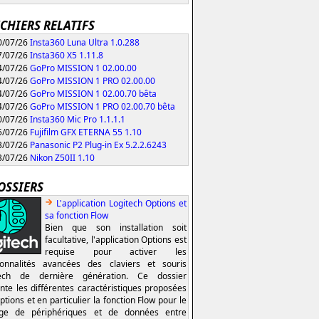
ICHIERS RELATIFS
/07/26
Insta360 Luna Ultra 1.0.288
/07/26
Insta360 X5 1.11.8
/07/26
GoPro MISSION 1 02.00.00
/07/26
GoPro MISSION 1 PRO 02.00.00
/07/26
GoPro MISSION 1 02.00.70 bêta
/07/26
GoPro MISSION 1 PRO 02.00.70 bêta
/07/26
Insta360 Mic Pro 1.1.1.1
/07/26
Fujifilm GFX ETERNA 55 1.10
/07/26
Panasonic P2 Plug-in Ex 5.2.2.6243
/07/26
Nikon Z50II 1.10
OSSIERS
L'application Logitech Options et
sa fonction Flow
Bien que son installation soit
facultative, l'application Options est
requise pour activer les
ionnalités avancées des claviers et souris
tech de dernière génération. Ce dossier
nte les différentes caractéristiques proposées
ptions et en particulier la fonction Flow pour le
age de périphériques et de données entre