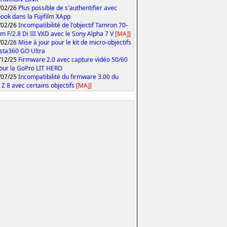
/02/26
Plus possible de s'authentifier avec
ook dans la Fujifilm XApp
/02/26
Incompatibilité de l'objectif Tamron 70-
 F/2.8 Di III VXD avec le Sony Alpha 7 V
[MAJ]
/02/26
Mise à jour pour le kit de micro-objectifs
Insta360 GO Ultra
/12/25
Firmware 2.0 avec capture vidéo 50/60
our la GoPro LIT HERO
/07/25
Incompatibilité du firmware 3.00 du
 Z 8 avec certains objectifs
[MAJ]