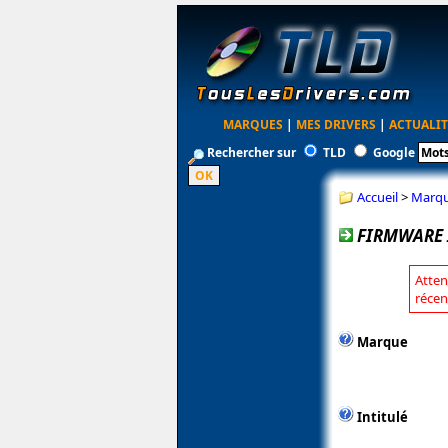
MARQUES
|
MES DRIVERS
|
ACTUALIT
Rechercher sur
TLD
Google
Accueil
>
Marq
FIRMWARE I
Atten
récen
Marque
Intitulé