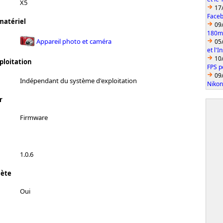
X5
17
Faceb
matériel
09
180mm
Appareil photo et caméra
05
et l'
10
ploitation
FPS p
09
Indépendant du système d'exploitation
Nikon
r
Firmware
1.0.6
lète
Oui