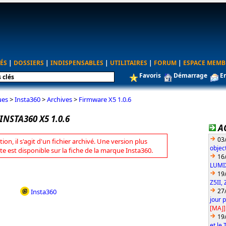
ÉS
|
DOSSIERS
|
INDISPENSABLES
|
UTILITAIRES
|
FORUM
|
ESPACE MEMB
Favoris
Démarrage
E
ues
>
Insta360
>
Archives
>
Firmware X5 1.0.6
NSTA360 X5 1.0.6
A
03
tion, il s'agit d'un fichier archivé. Une version plus
objec
te est disponible sur la fiche de la marque Insta360.
16
LUMIX
19
Z5II, 
27
Insta360
jour 
[MAJ]
19
et le