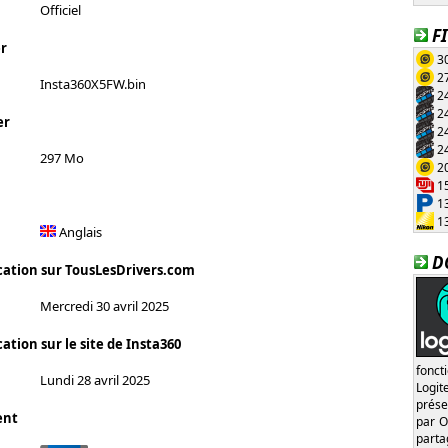
Officiel
F
r
30
27
Insta360X5FW.bin
24
24
er
24
24
297 Mo
20
15
13
13
Anglais
D
cation sur TousLesDrivers.com
Mercredi 30 avril 2025
ation sur le site de Insta360
fonct
Lundi 28 avril 2025
Logi
prése
ent
par O
part