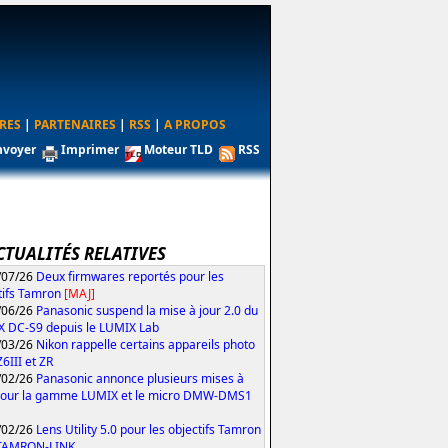
RES
|
PARTENAIRES
|
RSS
|
A PROPOS
nvoyer
Imprimer
Moteur TLD
RSS
CTUALITÉS RELATIVES
/07/26
Deux firmwares reportés pour les
tifs Tamron
[MAJ]
/06/26
Panasonic suspend la mise à jour 2.0 du
 DC-S9 depuis le LUMIX Lab
/03/26
Nikon rappelle certains appareils photo
Z6III et ZR
/02/26
Panasonic annonce plusieurs mises à
pour la gamme LUMIX et le micro DMW-DMS1
/02/26
Lens Utility 5.0 pour les objectifs Tamron
 TAMRON-LINK