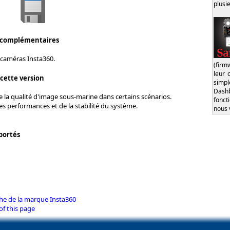
plusi
 complémentaires
 caméras Insta360.
(firm
leur 
 cette version
simp
Dash
 la qualité d'image sous-marine dans certains scénarios.
fonct
s performances et de la stabilité du système.
nous 
portés
che de la marque Insta360
of this page