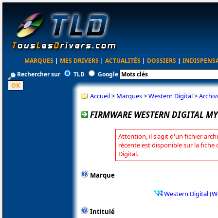
MARQUES
|
MES DRIVERS
|
ACTUALITÉS
|
DOSSIERS
|
INDISPENS
Rechercher sur
TLD
Google
Accueil
>
Marques
>
Western Digital
>
Archiv
FIRMWARE WESTERN DIGITAL MY 
Attention, il s'agit d'un fichier arc
récente est disponible sur la fich
Digital.
Marque
Western Digital (W
Intitulé