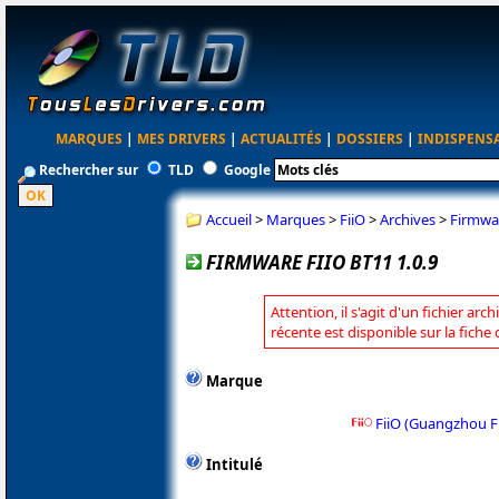
MARQUES
|
MES DRIVERS
|
ACTUALITÉS
|
DOSSIERS
|
INDISPENS
Rechercher sur
TLD
Google
Accueil
>
Marques
>
FiiO
>
Archives
>
Firmwar
FIRMWARE FIIO BT11 1.0.9
Attention, il s'agit d'un fichier arc
récente est disponible sur la fiche 
Marque
FiiO (Guangzhou Fi
Intitulé