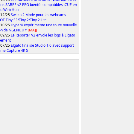
uris SABRE v2 PRO bientôt compatibles iCUE en
du Web Hub
/12/25
Switch 2 Mode pour les webcams
T Tiny SE/Tiny 2/Tiny 2 Lite
/10/25
HyperX expérimente une toute nouvelle
ion de NGENUITY
[MAJ]
/09/25
Le Reporter V2 envoie les logs à Elgato
tement
/07/25
Elgato finalise Studio 1.0 avec support
me Capture 4K S