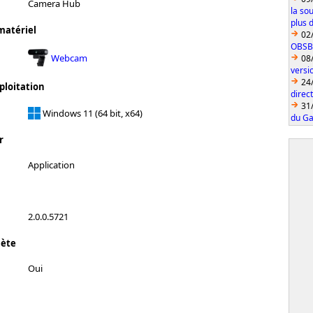
Camera Hub
la so
plus 
matériel
02
OBSBO
Webcam
08
vers
24
ploitation
direc
31
Windows 11 (64 bit, x64)
du Ga
r
Application
2.0.0.5721
lète
Oui