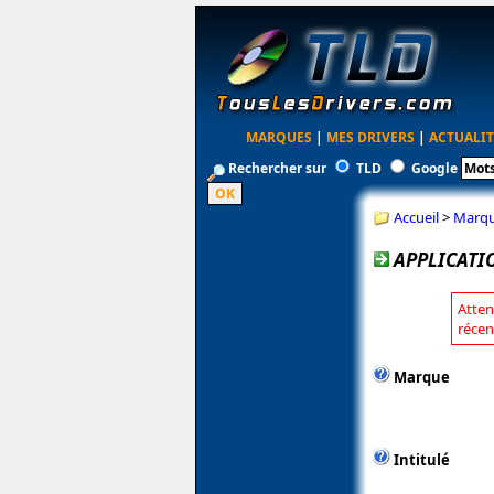
MARQUES
|
MES DRIVERS
|
ACTUALIT
Rechercher sur
TLD
Google
Accueil
>
Marq
APPLICATIO
Atten
récen
Marque
Intitulé