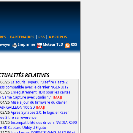
RES
|
PARTENAIRES
|
RSS
|
A PROPOS
nvoyer
Imprimer
Moteur TLD
RSS
CTUALITÉS RELATIVES
/06/26
La souris HyperX Pulsefire Haste 2
ess compatible avec le dernier NGENUITY
/05/26
Enregistrement HDR pour les cartes
o Game Capture avec Studio 1.1
[MAJ]
/04/26
Mise à jour du firmware du clavier
AIR GALLEON 100 SD
[MAJ]
/02/26
Après Synapse 2.0, le logiciel Razer
se 3 tire sa révérence
/12/25
Incompatibilité des drivers NVIDIA R590
le 4K Capture Utility d'Elgato
/12/25
Les claviers CORSAIR VANGUARD 96 et