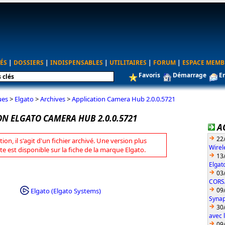
ÉS
|
DOSSIERS
|
INDISPENSABLES
|
UTILITAIRES
|
FORUM
|
ESPACE MEMB
Favoris
Démarrage
E
ues
>
Elgato
>
Archives
>
Application Camera Hub 2.0.0.5721
N ELGATO CAMERA HUB 2.0.0.5721
A
22
tion, il s'agit d'un fichier archivé. Une version plus
Wirel
te est disponible sur la fiche de la marque Elgato.
13
Elgat
03
CORS
09
Elgato (Elgato Systems)
Synap
30
avec 
09