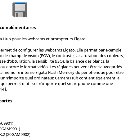
 complémentaires
a Hub pour les webcams et prompteurs Elgato.
permet de configurer les webcams Elgato. Elle permet par exemple
u le champ de vision (FOV), le contraste, la saturation des couleurs,
esse d'obturation, la sensibilité (ISO), la balance des blancs, la
 ou encore le format vidéo. Les réglages peuvent être sauvegardés
la mémoire interne Elgato Flash Memory du périphérique pour être
sur n'importe quel ordinateur. Camera Hub contient également la
qui permet d'utiliser n'importe quel smartphone comme une
-Fi.
portés
AC9901)
10GAM9901)
K.2 (20GAM9902)