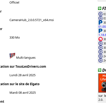
Officiel
F
r
03
03
CameraHub_2.0.0.5721_x64.msi
30
01.00
er
30
1.18.
330 Mo
30
30
30
30
24
Multi-langues
24
cation sur TousLesDrivers.com
D
Lundi 28 avril 2025
ation sur le site de Elgato
Mardi 08 avril 2025
sur l
2.0.
ent