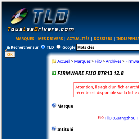
MARQUES
|
MES DRIVERS
|
ACTUALITÉS
|
DOSSIERS
|
INDISPENS
Rechercher sur
TLD
Google
Accueil
>
Marques
>
FiiO
>
Archives
>
Firmwa
FIRMWARE FIIO BTR13 12.8
Attention, il s'agit d'un fichier arc
récente est disponible sur la fiche 
Marque
FiiO (Guangzhou Fi
Intitulé