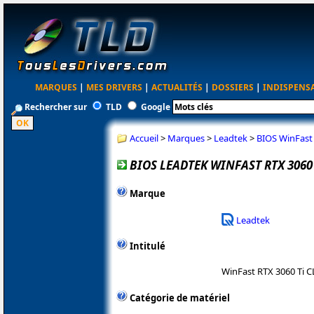
MARQUES
|
MES DRIVERS
|
ACTUALITÉS
|
DOSSIERS
|
INDISPENS
Rechercher sur
TLD
Google
Accueil
>
Marques
>
Leadtek
>
BIOS WinFast
BIOS LEADTEK WINFAST RTX 3060 
Marque
Leadtek
Intitulé
WinFast RTX 3060 Ti 
Catégorie de matériel