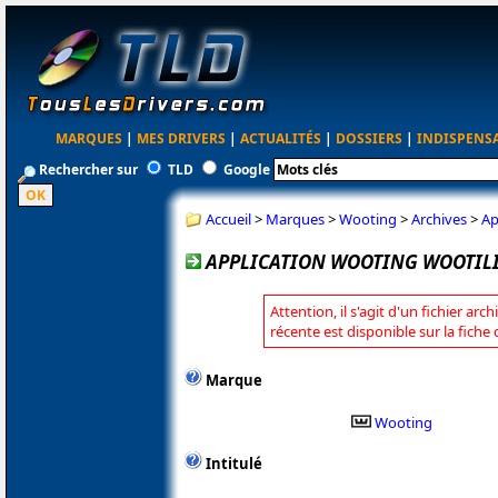
MARQUES
|
MES DRIVERS
|
ACTUALITÉS
|
DOSSIERS
|
INDISPENS
Rechercher sur
TLD
Google
Accueil
>
Marques
>
Wooting
>
Archives
>
Ap
APPLICATION WOOTING WOOTILIT
Attention, il s'agit d'un fichier arc
récente est disponible sur la fich
Marque
Wooting
Intitulé