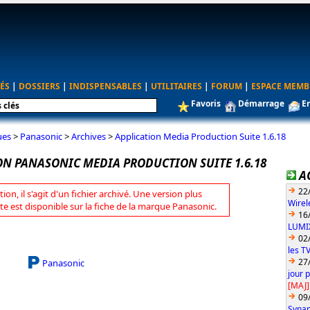
ÉS
|
DOSSIERS
|
INDISPENSABLES
|
UTILITAIRES
|
FORUM
|
ESPACE MEMB
Favoris
Démarrage
E
ues
>
Panasonic
>
Archives
>
Application Media Production Suite 1.6.18
ON PANASONIC MEDIA PRODUCTION SUITE 1.6.18
A
22
tion, il s'agit d'un fichier archivé. Une version plus
Wirel
te est disponible sur la fiche de la marque Panasonic.
16
LUMIX
02
les T
27
Panasonic
jour 
[MAJ]
09
Synap