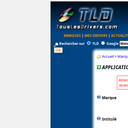
MARQUES
|
MES DRIVERS
|
ACTUALIT
Rechercher sur
TLD
Google
Accueil
>
Marq
APPLICATI
Atten
récen
Marque
Intitulé