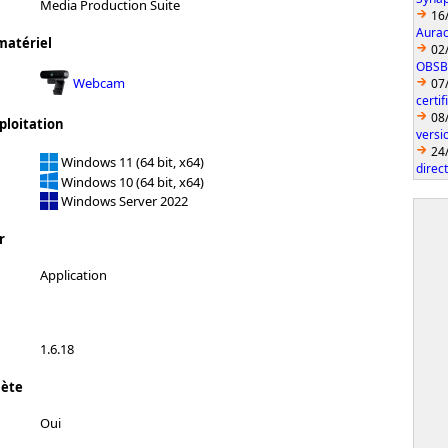
Media Production Suite
16
Aurac
matériel
02
OBSBO
Webcam
07
certi
08
ploitation
vers
24
Windows 11 (64 bit, x64)
direc
Windows 10 (64 bit, x64)
Windows Server 2022
r
Application
1.6.18
lète
Oui