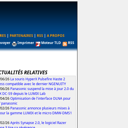
RES
|
PARTENAIRES
|
RSS
|
A PROPOS
nvoyer
Imprimer
Moteur TLD
RSS
CTUALITÉS RELATIVES
/06/26
La souris HyperX Pulsefire Haste 2
ess compatible avec le dernier NGENUITY
/06/26
Panasonic suspend la mise à jour 2.0 du
 DC-S9 depuis le LUMIX Lab
/04/26
Optimisation de l'interface DLNA pour
V panasonic
/02/26
Panasonic annonce plusieurs mises à
pour la gamme LUMIX et le micro DMW-DMS1
/02/26
Après Synapse 2.0, le logiciel Razer
se 3 tire sa révérence