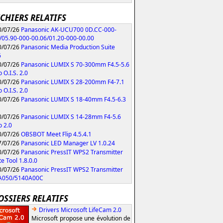
ICHIERS RELATIFS
/07/26
Panasonic AK-UCU700 0D.CC-000-
/05.90-000-00.06/01.20-000-00.00
/07/26
Panasonic Media Production Suite
6
/07/26
Panasonic LUMIX S 70-300mm F4.5-5.6
 O.I.S. 2.0
/07/26
Panasonic LUMIX S 28-200mm F4-7.1
 O.I.S. 2.0
/07/26
Panasonic LUMIX S 18-40mm F4.5-6.3
/07/26
Panasonic LUMIX S 14-28mm F4-5.6
 2.0
/07/26
OBSBOT Meet Flip 4.5.4.1
/07/26
Panasonic LED Manager LV 1.0.24
/07/26
Panasonic PressIT WPS2 Transmitter
e Tool 1.8.0.0
/07/26
Panasonic PressIT WPS2 Transmitter
A050/5140A00C
OSSIERS RELATIFS
Drivers Microsoft LifeCam 2.0
Microsoft propose une évolution de