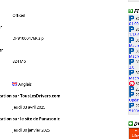
F
Officiel
30
01.00
r
30
1.18.
DP91000476K.zip
30
Macro
er
30
Macro
824 Mo
30
2.0
30
Macro
30
Anglais
27
20
cation sur TousLesDrivers.com
Updat
20
Jeudi 03 avril 2025
5100
ation sur le site de Panasonic
D
Jeudi 30 janvier 2025