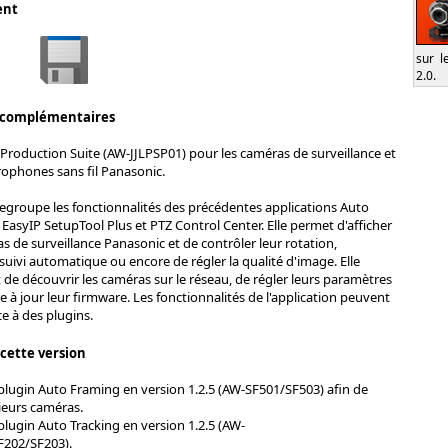
ent
sur l
2.0.
 complémentaires
Production Suite (AW-JJLPSP01) pour les caméras de surveillance et
ophones sans fil Panasonic.
regroupe les fonctionnalités des précédentes applications Auto
 EasyIP SetupTool Plus et PTZ Control Center. Elle permet d'afficher
s de surveillance Panasonic et de contrôler leur rotation,
 suivi automatique ou encore de régler la qualité d'image. Elle
e découvrir les caméras sur le réseau, de régler leurs paramètres
e à jour leur firmware. Les fonctionnalités de l'application peuvent
e à des plugins.
 cette version
 plugin Auto Framing en version 1.2.5 (AW-SF501/SF503) afin de
ieurs caméras.
plugin Auto Tracking en version 1.2.5 (AW-
F202/SF203).