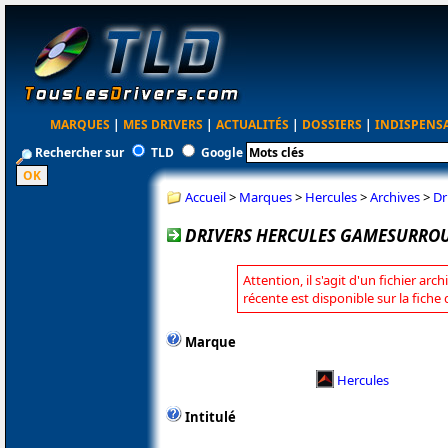
MARQUES
|
MES DRIVERS
|
ACTUALITÉS
|
DOSSIERS
|
INDISPENS
Rechercher sur
TLD
Google
Accueil
>
Marques
>
Hercules
>
Archives
>
Dr
DRIVERS HERCULES GAMESURROU
Attention, il s'agit d'un fichier arc
récente est disponible sur la fiche
Marque
Hercules
Intitulé