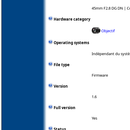
45mm F2.8 DG DN | C
Hardware category
Objectif
Operating systems
Indépendant du systè
File type
Firmware
Version
1.6
Full version
Yes
Status