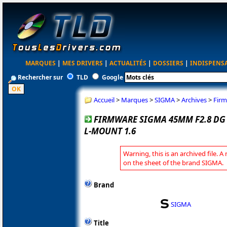
MARQUES
|
MES DRIVERS
|
ACTUALITÉS
|
DOSSIERS
|
INDISPENS
Rechercher sur
TLD
Google
Accueil
>
Marques
>
SIGMA
>
Archives
>
Firm
FIRMWARE SIGMA 45MM F2.8 DG
L-MOUNT 1.6
Warning, this is an archived file. A
on the sheet of the brand SIGMA.
Brand
SIGMA
Title