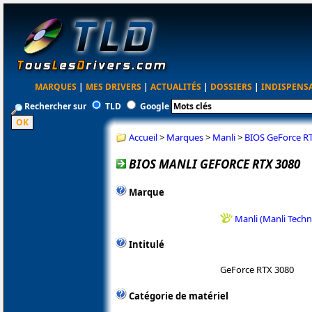
MARQUES
|
MES DRIVERS
|
ACTUALITÉS
|
DOSSIERS
|
INDISPENS
Rechercher sur
TLD
Google
Accueil
>
Marques
>
Manli
>
BIOS GeForce R
BIOS MANLI GEFORCE RTX 3080
Marque
Manli (Manli Tech
Intitulé
GeForce RTX 3080
Catégorie de matériel