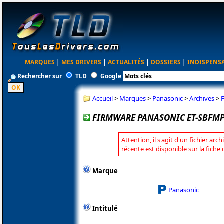
MARQUES
|
MES DRIVERS
|
ACTUALITÉS
|
DOSSIERS
|
INDISPENS
Rechercher sur
TLD
Google
Accueil
>
Marques
>
Panasonic
>
Archives
>
FIRMWARE PANASONIC ET-SBFMP1
Attention, il s'agit d'un fichier arc
récente est disponible sur la fich
Marque
Panasonic
Intitulé