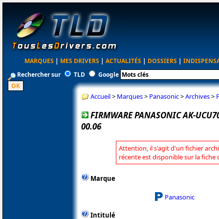
MARQUES
|
MES DRIVERS
|
ACTUALITÉS
|
DOSSIERS
|
INDISPENS
Rechercher sur
TLD
Google
Accueil
>
Marques
>
Panasonic
>
Archives
>
FIRMWARE PANASONIC AK-UCU700 
00.06
Attention, il s'agit d'un fichier arc
récente est disponible sur la fich
Marque
Panasonic
Intitulé