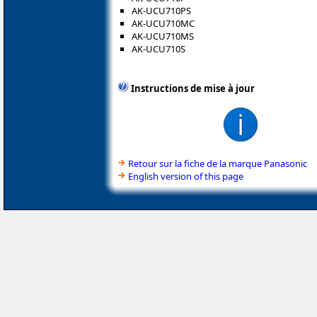
AK-UCU710PS
AK-UCU710MC
AK-UCU710MS
AK-UCU710S
Instructions de mise à jour
Retour sur la fiche de la marque Panasonic
English version of this page