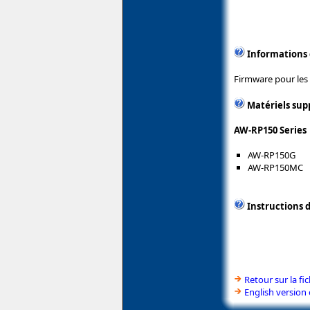
Informations
Firmware pour les
Matériels sup
AW-RP150 Series
AW-RP150G
AW-RP150MC
Instructions d
Retour sur la f
English version 