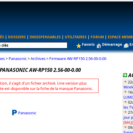
ÉS
|
DOSSIERS
|
INDISPENSABLES
|
UTILITAIRES
|
FORUM
|
ESPACE MEMB
Favoris
Démarrage
E
ues
>
Panasonic
>
Archives
>
Firmware AW-RP150 2.56-00-0.00
ANASONIC AW-RP150 2.56-00-0.00
A
22
tion, il s'agit d'un fichier archivé. Une version plus
Wirel
te est disponible sur la fiche de la marque Panasonic.
16
LUMIX
02
les T
27
Panasonic
jour 
[MAJ]
09
Synap