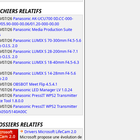
ICHIERS RELATIFS
/07/26
Panasonic AK-UCU700 0D.CC-000-
/05.90-000-00.06/01.20-000-00.00
/07/26
Panasonic Media Production Suite
6
/07/26
Panasonic LUMIX S 70-300mm F4.5-5.6
 O.I.S. 2.0
/07/26
Panasonic LUMIX S 28-200mm F4-7.1
 O.I.S. 2.0
/07/26
Panasonic LUMIX S 18-40mm F4.5-6.3
/07/26
Panasonic LUMIX S 14-28mm F4-5.6
 2.0
/07/26
OBSBOT Meet Flip 4.5.4.1
/07/26
Panasonic LED Manager LV 1.0.24
/07/26
Panasonic PressIT WPS2 Transmitter
e Tool 1.8.0.0
/07/26
Panasonic PressIT WPS2 Transmitter
A050/5140A00C
OSSIERS RELATIFS
Drivers Microsoft LifeCam 2.0
Microsoft propose une évolution de