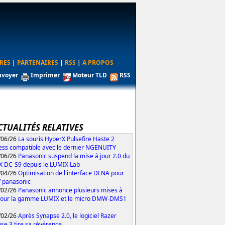
RES
|
PARTENAIRES
|
RSS
|
A PROPOS
nvoyer
Imprimer
Moteur TLD
RSS
CTUALITÉS RELATIVES
/06/26
La souris HyperX Pulsefire Haste 2
ess compatible avec le dernier NGENUITY
/06/26
Panasonic suspend la mise à jour 2.0 du
 DC-S9 depuis le LUMIX Lab
/04/26
Optimisation de l'interface DLNA pour
V panasonic
/02/26
Panasonic annonce plusieurs mises à
pour la gamme LUMIX et le micro DMW-DMS1
/02/26
Après Synapse 2.0, le logiciel Razer
se 3 tire sa révérence