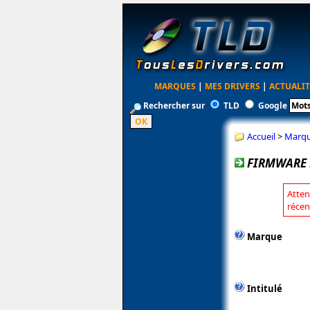
MARQUES
|
MES DRIVERS
|
ACTUALIT
Rechercher sur
TLD
Google
Accueil
>
Marq
FIRMWARE P
Atten
récen
Marque
Intitulé