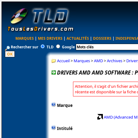
MARQUES
|
MES DRIVERS
|
ACTUALITÉS
|
DOSSIERS
|
INDISPENS
Rechercher sur
TLD
Google
Accueil
>
Marques
>
AMD
>
Archives
>
Driver
DRIVERS AMD AMD SOFTWARE : PR
Attention, il s'agit d'un fichier arc
récente est disponible sur la fich
Marque
AMD (Advanced Mi
Intitulé