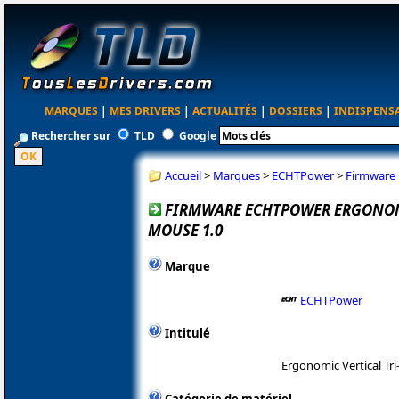
MARQUES
|
MES DRIVERS
|
ACTUALITÉS
|
DOSSIERS
|
INDISPENS
Rechercher sur
TLD
Google
Accueil
>
Marques
>
ECHTPower
>
Firmware 
FIRMWARE ECHTPOWER ERGONOM
MOUSE 1.0
Marque
ECHTPower
Intitulé
Ergonomic Vertical T