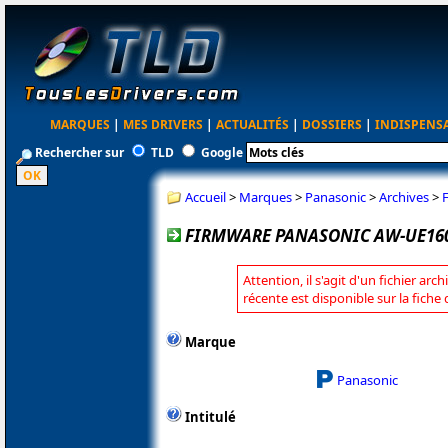
MARQUES
|
MES DRIVERS
|
ACTUALITÉS
|
DOSSIERS
|
INDISPENS
Rechercher sur
TLD
Google
Accueil
>
Marques
>
Panasonic
>
Archives
>
FIRMWARE PANASONIC AW-UE160
Attention, il s'agit d'un fichier arc
récente est disponible sur la fich
Marque
Panasonic
Intitulé