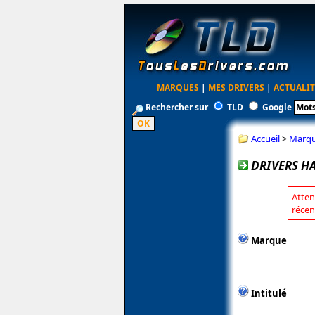
MARQUES
|
MES DRIVERS
|
ACTUALIT
Rechercher sur
TLD
Google
Accueil
>
Marq
DRIVERS H
Atten
récen
Marque
Intitulé