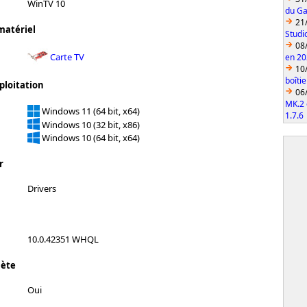
WinTV 10
du Ga
21
matériel
Studi
08
Carte TV
en 2
10
boîti
ploitation
06
MK.2 
Windows 11 (64 bit, x64)
1.7.6
Windows 10 (32 bit, x86)
Windows 10 (64 bit, x64)
r
Drivers
10.0.42351 WHQL
lète
Oui