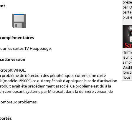
prése
ent
par O
part
plusi
 complémentaires
pour les cartes TV Hauppauge.
(firm
leur 
 cette version
simp
Dash
Microsoft WHQL.
fonct
n problème de détection des périphériques comme une carte
nous 
k (modèle 159009) ce qui empêchait d'appliquer le code d'activation
produit avait été précédemment associé. Ce problème est dû à la
un composant système par Microsoft dans la dernière version de
 nombreux problèmes.
portés