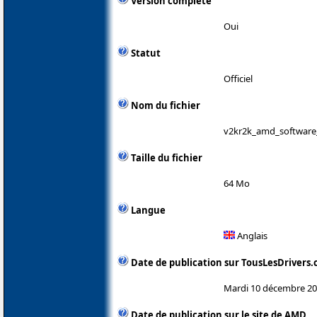
Version complète
Oui
Statut
Officiel
Nom du fichier
v2kr2k_amd_software_
Taille du fichier
64 Mo
Langue
Anglais
Date de publication sur TousLesDrivers
Mardi 10 décembre 2
Date de publication sur le site de AMD