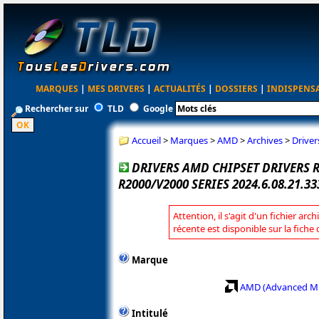
MARQUES
|
MES DRIVERS
|
ACTUALITÉS
|
DOSSIERS
|
INDISPENS
Rechercher sur
TLD
Google
Accueil
>
Marques
>
AMD
>
Archives
>
Drive
DRIVERS AMD CHIPSET DRIVERS
R2000/V2000 SERIES 2024.6.08.21.3
Attention, il s'agit d'un fichier arc
récente est disponible sur la fich
Marque
AMD (Advanced Mi
Intitulé