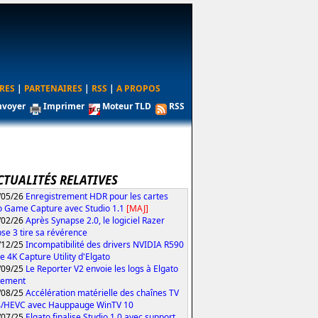
RES
|
PARTENAIRES
|
RSS
|
A PROPOS
nvoyer
Imprimer
Moteur TLD
RSS
CTUALITÉS RELATIVES
/05/26
Enregistrement HDR pour les cartes
o Game Capture avec Studio 1.1
[MAJ]
/02/26
Après Synapse 2.0, le logiciel Razer
se 3 tire sa révérence
/12/25
Incompatibilité des drivers NVIDIA R590
le 4K Capture Utility d'Elgato
/09/25
Le Reporter V2 envoie les logs à Elgato
tement
/08/25
Accélération matérielle des chaînes TV
4/HEVC avec Hauppauge WinTV 10
/07/25
Elgato finalise Studio 1.0 avec support