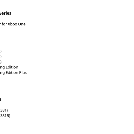
Series
er for Xbox One
)
)
)
ng Edition
g Edition Plus
s
1381)
1381B)
s