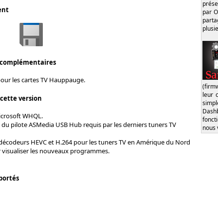
prése
ent
par O
part
plusi
 complémentaires
pour les cartes TV Hauppauge.
(firm
leur 
 cette version
simp
Dash
Microsoft WHQL.
fonct
n du pilote ASMedia USB Hub requis par les derniers tuners TV
nous 
 décodeurs HEVC et H.264 pour les tuners TV en Amérique du Nord
r visualiser les nouveaux programmes.
portés