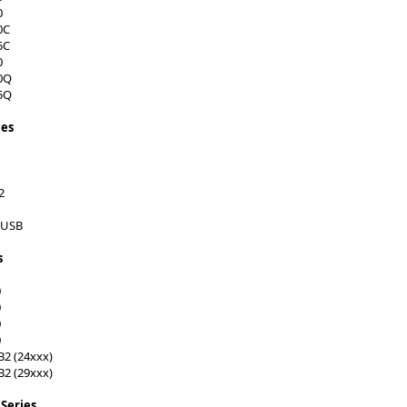
0
0C
5C
0
0Q
5Q
ies
2
-USB
s
0
0
0
0
2 (24xxx)
2 (29xxx)
Series