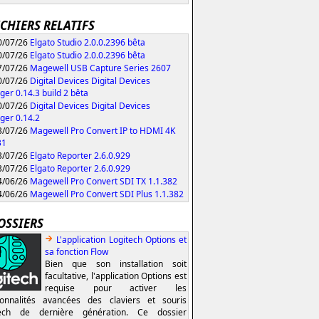
ICHIERS RELATIFS
/07/26
Elgato Studio 2.0.0.2396 bêta
/07/26
Elgato Studio 2.0.0.2396 bêta
/07/26
Magewell USB Capture Series 2607
/07/26
Digital Devices Digital Devices
er 0.14.3 build 2 bêta
/07/26
Digital Devices Digital Devices
er 0.14.2
/07/26
Magewell Pro Convert IP to HDMI 4K
31
/07/26
Elgato Reporter 2.6.0.929
/07/26
Elgato Reporter 2.6.0.929
/06/26
Magewell Pro Convert SDI TX 1.1.382
/06/26
Magewell Pro Convert SDI Plus 1.1.382
OSSIERS
L'application Logitech Options et
sa fonction Flow
Bien que son installation soit
facultative, l'application Options est
requise pour activer les
ionnalités avancées des claviers et souris
tech de dernière génération. Ce dossier