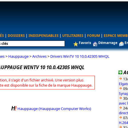
ÉS
|
DOSSIERS
|
INDISPENSABLES
|
UTILITAIRES
|
FORUM
|
ESPACE MEMB
Favoris
Démarrage
E
ues
>
Hauppauge
>
Archives
>
Drivers WinTV 10 10.0.42305 WHQL
AUPPAUGE WINTV 10 10.0.42305 WHQL
A
13
tion, il s'agit d'un fichier archivé. Une version plus
Elgat
te est disponible sur la fiche de la marque Hauppauge.
09
Synap
30
avec 
24
Hauppauge (Hauppauge Computer Works)
direc
07
H.26
31