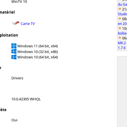
WinTV 10
du Ga
21
matériel
Studi
08
Carte TV
en 2
10
boîti
ploitation
06
MK.2 
Windows 11 (64 bit, x64)
1.7.6
Windows 10 (32 bit, x86)
Windows 10 (64 bit, x64)
r
Drivers
10.0.42305 WHQL
lète
Oui