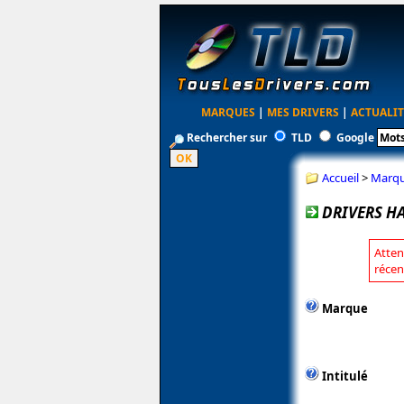
MARQUES
|
MES DRIVERS
|
ACTUALIT
Rechercher sur
TLD
Google
Accueil
>
Marq
DRIVERS H
Atten
récen
Marque
Intitulé