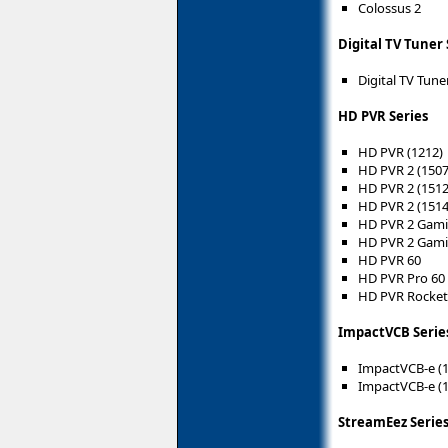
Colossus 2
Digital TV Tuner 
Digital TV Tun
HD PVR Series
HD PVR (1212)
HD PVR 2 (1507
HD PVR 2 (1512
HD PVR 2 (1514
HD PVR 2 Gami
HD PVR 2 Gamin
HD PVR 60
HD PVR Pro 60
HD PVR Rocket
ImpactVCB Serie
ImpactVCB-e (
ImpactVCB-e (
StreamEez Serie