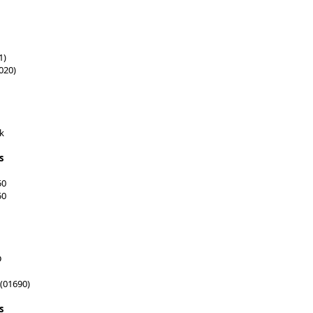
1)
020)
k
s
50
50
D
(01690)
s