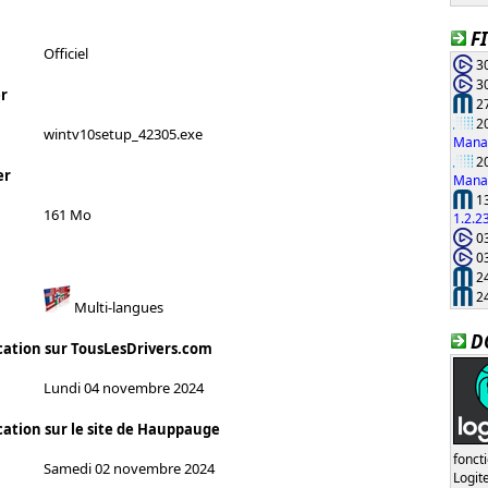
F
Officiel
30
30
r
27
20
wintv10setup_42305.exe
Manag
20
er
Manag
13
161 Mo
1.2.2
03
03
24
24
Multi-langues
D
cation sur TousLesDrivers.com
Lundi 04 novembre 2024
cation sur le site de Hauppauge
fonct
Samedi 02 novembre 2024
Logi