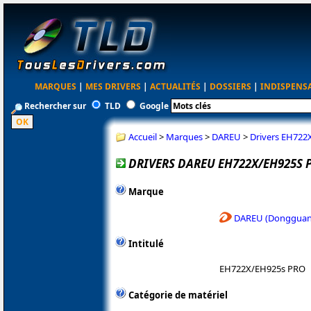
MARQUES
|
MES DRIVERS
|
ACTUALITÉS
|
DOSSIERS
|
INDISPENS
Rechercher sur
TLD
Google
Accueil
>
Marques
>
DAREU
>
Drivers EH722
DRIVERS DAREU EH722X/EH925S P
Marque
DAREU (Dongguan 
Intitulé
EH722X/EH925s PRO
Catégorie de matériel