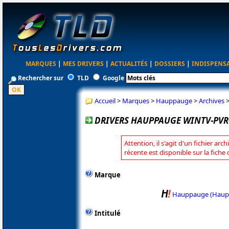
MARQUES
|
MES DRIVERS
|
ACTUALITÉS
|
DOSSIERS
|
INDISPENS
Rechercher sur
TLD
Google
Accueil
>
Marques
>
Hauppauge
>
Archives
DRIVERS HAUPPAUGE WINTV-PVR-
Attention, il s'agit d'un fichier arc
récente est disponible sur la fic
Marque
Hauppauge (Haup
Intitulé